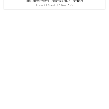
Jubiläumsfestival "cellensis 2025" beendet
Lesezeit 1 Minute
•
17. Nov. 2025