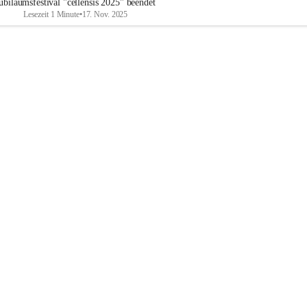
ubiläumsfestival "cellensis 2025" beendet
Lesezeit 1 Minute
•
17. Nov. 2025