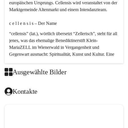
europäischen Ursprungs. Cellensis wird veranstaltet von der 
Marktgemeinde Altenmarkt und einem Intendanzteam.
c e l l e n s i s – Der Name 
“cellensis” (lat.), wörtlich übersetzt “Zellerisch”, steht für all 
jenes, was das ehemalige Benediktinerstift Klein-
MariaZELL im Wienerwald in Vergangenheit und 
Gegenwart ausmacht: Spiritualität, Kunst und Kultur. Eine 
perfekte Verbindung dieser drei Punkte findet sich in der 
Kirchenmusik, dem kunstvollen Lob Gottes.
Ausgewählte Bilder
c e l l e n s i s – Die Geschichte 
Kontakte
Das kirchenmusikalische Festival Cellensis wird seit dem 
Jahre 2000 durchgeführt