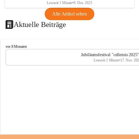
Lesezeit 1 Minute
•
9. Dez. 2025
Alle Artikel sehen
Aktuelle Beiträge
C
vor 8 Monaten
e
Jubiläumsfestival "cellensis 2025
l
Lesezeit 1 Minute
•
17. Nov. 20
l
e
n
s
i
s