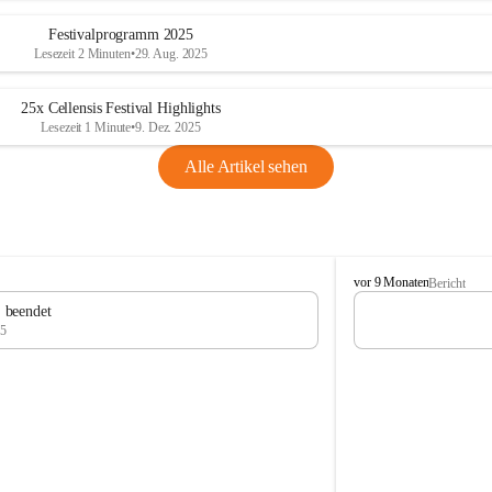
Festivalprogramm 2025
Lesezeit 2 Minuten
•
29. Aug. 2025
25x Cellensis Festival Highlights
Lesezeit 1 Minute
•
9. Dez. 2025
Alle Artikel sehen
C
vor 9 Monaten
Bericht
e
" beendet
l
25
l
e
n
s
i
s