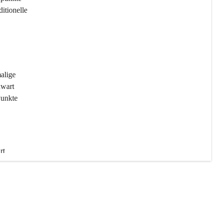
ditionelle 
 
malige 
wart 
Punkte 
rt