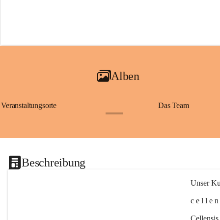
Alben
Veranstaltungsorte
Das Team
+2
Beschreibung
Unser Kul
c e l l e 
Cellensis