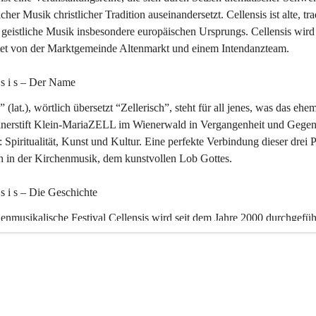
icher Musik christlicher Tradition auseinandersetzt. Cellensis ist alte, tra
geistliche Musik insbesondere europäischen Ursprungs. Cellensis wird
ltet von der Marktgemeinde Altenmarkt und einem Intendanzteam.
n s i s – Der Name 
” (lat.), wörtlich übersetzt “Zellerisch”, steht für all jenes, was das ehe
inerstift Klein-MariaZELL im Wienerwald in Vergangenheit und Gegen
 Spiritualität, Kunst und Kultur. Eine perfekte Verbindung dieser drei 
ch in der Kirchenmusik, dem kunstvollen Lob Gottes.
n s i s – Die Geschichte 
enmusikalische Festival Cellensis wird seit dem Jahre 2000 durchgefüh