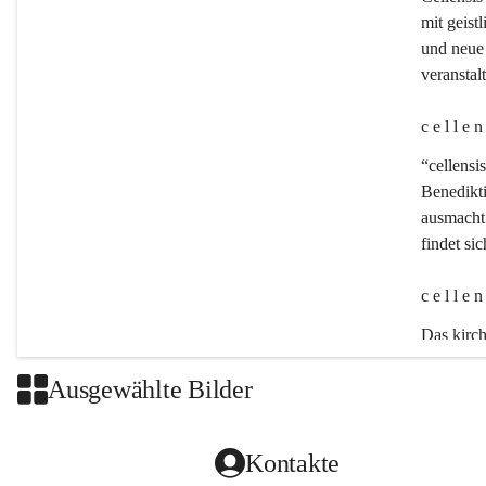
mit geistl
und neue 
veransta
c e l l e 
“cellensis
Benedikt
ausmacht:
findet si
c e l l e 
Das kirch
Ausgewählte Bilder
Kontakte