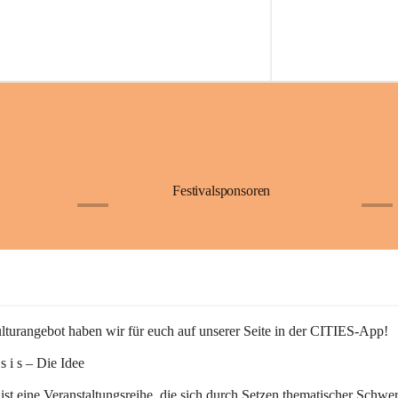
Festivalsponsoren
+1
+9
turangebot haben wir für euch auf unserer Seite in der CITIES-App!
n s i s – Die Idee
 ist eine Veranstaltungsreihe, die sich durch Setzen thematischer Schwe