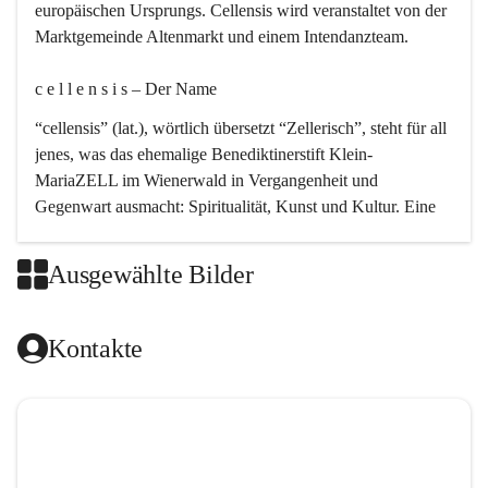
europäischen Ursprungs. Cellensis wird veranstaltet von der 
Marktgemeinde Altenmarkt und einem Intendanzteam.
c e l l e n s i s – Der Name 
“cellensis” (lat.), wörtlich übersetzt “Zellerisch”, steht für all 
jenes, was das ehemalige Benediktinerstift Klein-
MariaZELL im Wienerwald in Vergangenheit und 
Gegenwart ausmacht: Spiritualität, Kunst und Kultur. Eine 
perfekte Verbindung dieser drei Punkte findet sich in der 
Kirchenmusik, dem kunstvollen Lob Gottes.
Ausgewählte Bilder
c e l l e n s i s – Die Geschichte 
Kontakte
Das kirchenmusikalische Festival Cellensis wird seit dem 
Jahre 2000 durchgeführt