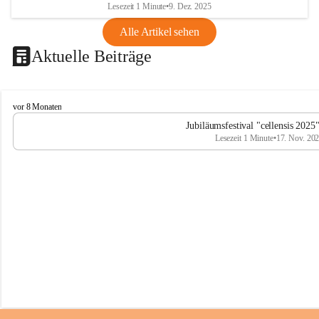
Lesezeit 1 Minute
•
9. Dez. 2025
Alle Artikel sehen
Aktuelle Beiträge
C
vor 8 Monaten
e
Jubiläumsfestival "cellensis 2025
l
Lesezeit 1 Minute
•
17. Nov. 20
l
e
n
s
i
s