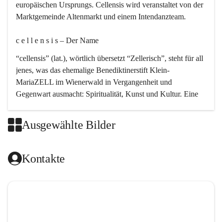
europäischen Ursprungs. Cellensis wird veranstaltet von der 
Marktgemeinde Altenmarkt und einem Intendanzteam.
c e l l e n s i s – Der Name 
“cellensis” (lat.), wörtlich übersetzt “Zellerisch”, steht für all 
jenes, was das ehemalige Benediktinerstift Klein-
MariaZELL im Wienerwald in Vergangenheit und 
Gegenwart ausmacht: Spiritualität, Kunst und Kultur. Eine 
perfekte Verbindung dieser drei Punkte findet sich in der 
Kirchenmusik, dem kunstvollen Lob Gottes.
Ausgewählte Bilder
c e l l e n s i s – Die Geschichte 
Kontakte
Das kirchenmusikalische Festival Cellensis wird seit dem 
Jahre 2000 durchgeführt