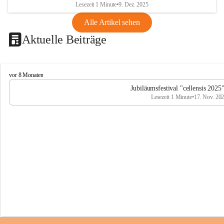
Lesezeit 1 Minute
•
9. Dez. 2025
Alle Artikel sehen
Aktuelle Beiträge
C
vor 8 Monaten
e
Jubiläumsfestival "cellensis 2025
l
Lesezeit 1 Minute
•
17. Nov. 20
l
e
n
s
i
s