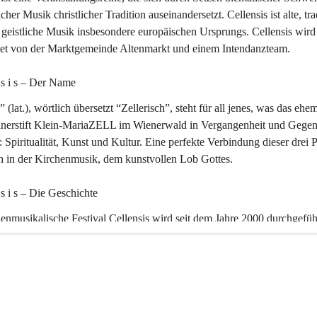
icher Musik christlicher Tradition auseinandersetzt. Cellensis ist alte, tra
geistliche Musik insbesondere europäischen Ursprungs. Cellensis wird
ltet von der Marktgemeinde Altenmarkt und einem Intendanzteam.
n s i s – Der Name 
” (lat.), wörtlich übersetzt “Zellerisch”, steht für all jenes, was das ehe
inerstift Klein-MariaZELL im Wienerwald in Vergangenheit und Gegen
 Spiritualität, Kunst und Kultur. Eine perfekte Verbindung dieser drei 
ch in der Kirchenmusik, dem kunstvollen Lob Gottes.
n s i s – Die Geschichte 
enmusikalische Festival Cellensis wird seit dem Jahre 2000 durchgefüh