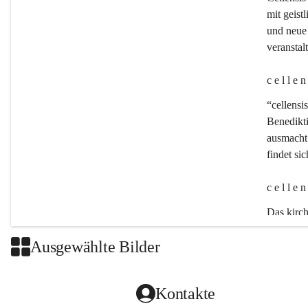
mit geistl
und neue 
veransta
c e l l e 
“cellensis
Benedikt
ausmacht:
findet si
c e l l e 
Das kirch
Ausgewählte Bilder
Kontakte