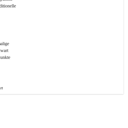
ditionelle 
 
malige 
wart 
Punkte 
rt