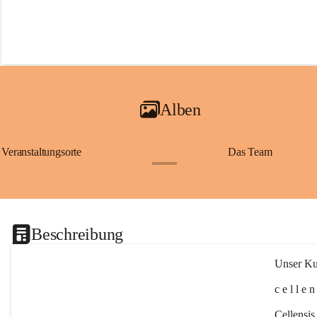
Alben
Veranstaltungsorte
Das Team
+2
Beschreibung
Unser Kul
c e l l e 
Cellensis