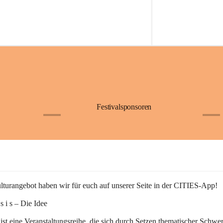
Festivalsponsoren
+1
+9
turangebot haben wir für euch auf unserer Seite in der CITIES-App!
n s i s – Die Idee
 ist eine Veranstaltungsreihe, die sich durch Setzen thematischer Schwe