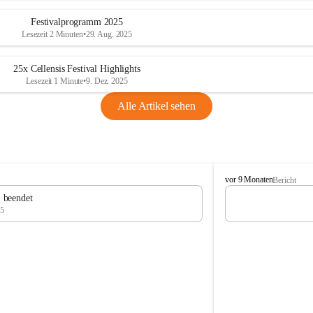
Festivalprogramm 2025
Lesezeit 2 Minuten
•
29. Aug. 2025
25x Cellensis Festival Highlights
Lesezeit 1 Minute
•
9. Dez. 2025
Alle Artikel sehen
C
vor 9 Monaten
Bericht
e
" beendet
l
25
l
e
n
s
i
s