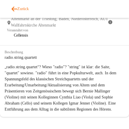
9
Zurück
Sonntagskonzert "Saitenweise"
NOV
So., 9. Nov. 2025, 14:00
Altenmarkt an der Triesting, Baden, Niederösterreich, AUT
Wallfahrtskirche Altenmarkt
Veranstaltet von
Cellensis
Beschreibung
radio.string.quartett
„radio.string.quartet“? Wieso "radio"? "string" ist klar: die Saite, 
"quartet" sowieso. "radio" führt in eine Popkulturwelt, auch. In dem 
Spannungsfeld des klassischen Streichquartetts und der 
Erarbeitung/Umarbeitung/Aktualisierung von Altem und dem 
Präsentieren von Zeitgenössischem bewegt sich Bernie Mallinger 
(Violine) mit seinen Kolleginnen Cynthia Liao (Viola) und Sophie 
Abraham (Cello) und seinem Kollegen Igmar Jenner (Violine). Eine 
Entführung aus dem Alltag in die subtilsten Regionen des Hörens.