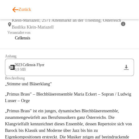
5
Zurück
Cellensis "Sonntagskonzert"
NOV
So., 5. Nov. 2023, 14:00
Klein-Mariazell, 2571 Altenmarkt an der Triesting, Österreich
Basilika Klein-Mariazell
Veranstaltet von
Cellensis
Anhang
2023 Cellensis Flyer
0,9 MB
Beschreibung
„Stimme und Bläserklang“
„Primus Brass“ – Blechbläserensemble Maria Eckert – Sopran / Ludwig 
Lusser – Orge
„Primus Brass“ ist ein junges, dynamisches Blechbläserensemble, 
zusammengewürfelt aus Berufsmusikern ganz Österreichs. Die 
Klangvielfallt kennzeichnet dieses Ensemble, dessen Repertoire sich von 
Barock bis Klassik und Moderne über Jazz bis hin zu 
Eigenkompositionen erstreckt. Die Musiker zeigen auf beeindruckende 