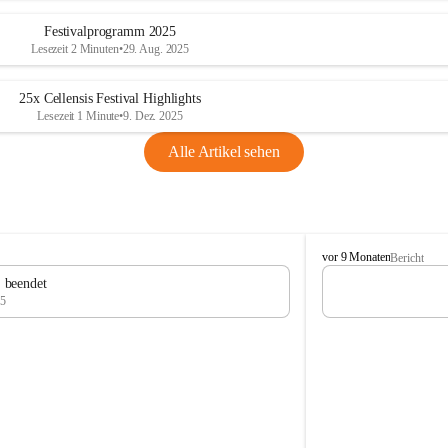
Festivalprogramm 2025
Lesezeit 2 Minuten
•
29. Aug. 2025
25x Cellensis Festival Highlights
Lesezeit 1 Minute
•
9. Dez. 2025
Alle Artikel sehen
C
vor 9 Monaten
Bericht
e
" beendet
l
25
l
e
n
s
i
s