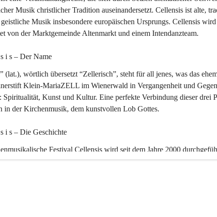
icher Musik christlicher Tradition auseinandersetzt. Cellensis ist alte, tra
geistliche Musik insbesondere europäischen Ursprungs. Cellensis wird
ltet von der Marktgemeinde Altenmarkt und einem Intendanzteam.
n s i s – Der Name 
” (lat.), wörtlich übersetzt “Zellerisch”, steht für all jenes, was das ehe
inerstift Klein-MariaZELL im Wienerwald in Vergangenheit und Gegen
 Spiritualität, Kunst und Kultur. Eine perfekte Verbindung dieser drei 
ch in der Kirchenmusik, dem kunstvollen Lob Gottes.
n s i s – Die Geschichte 
enmusikalische Festival Cellensis wird seit dem Jahre 2000 durchgefüh