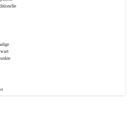
ditionelle 
 
malige 
wart 
Punkte 
rt