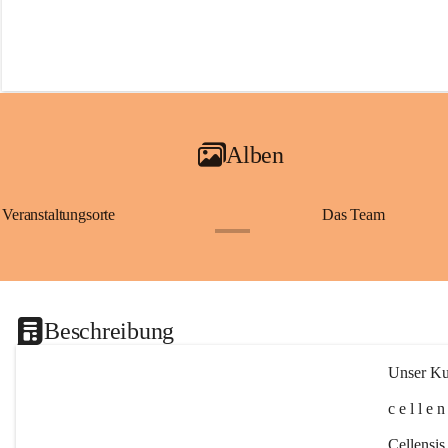
Alben
Veranstaltungsorte
Das Team
+2
Beschreibung
Unser Kul
c e l l e 
Cellensis