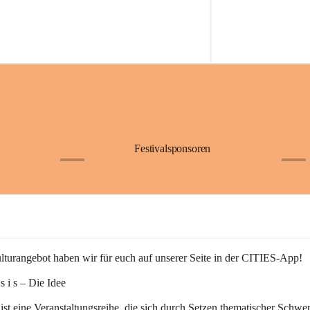
Festivalsponsoren
+1
+9
turangebot haben wir für euch auf unserer Seite in der CITIES-App!
n s i s – Die Idee
 ist eine Veranstaltungsreihe, die sich durch Setzen thematischer Schwe