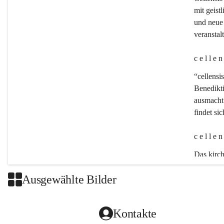
mit geistl
und neue 
veransta
c e l l e 
“cellensis
Benedikt
ausmacht:
findet si
c e l l e 
Das kirch
Ausgewählte Bilder
Kontakte