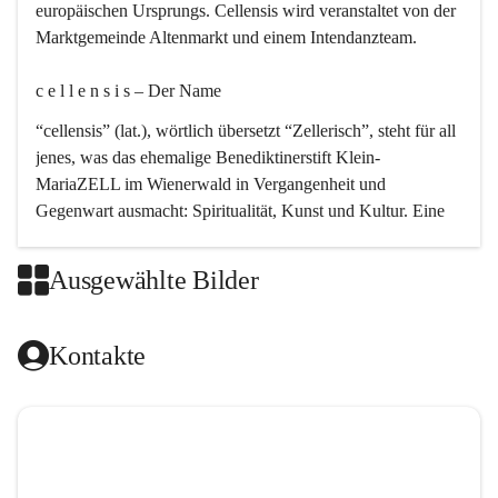
europäischen Ursprungs. Cellensis wird veranstaltet von der 
Marktgemeinde Altenmarkt und einem Intendanzteam.
c e l l e n s i s – Der Name 
“cellensis” (lat.), wörtlich übersetzt “Zellerisch”, steht für all 
jenes, was das ehemalige Benediktinerstift Klein-
MariaZELL im Wienerwald in Vergangenheit und 
Gegenwart ausmacht: Spiritualität, Kunst und Kultur. Eine 
perfekte Verbindung dieser drei Punkte findet sich in der 
Kirchenmusik, dem kunstvollen Lob Gottes.
Ausgewählte Bilder
c e l l e n s i s – Die Geschichte 
Kontakte
Das kirchenmusikalische Festival Cellensis wird seit dem 
Jahre 2000 durchgeführt