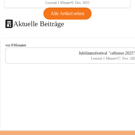
Lesezeit 1 Minute
•
9. Dez. 2025
Alle Artikel sehen
Aktuelle Beiträge
C
vor 8 Monaten
e
Jubiläumsfestival "cellensis 2025
l
Lesezeit 1 Minute
•
17. Nov. 20
l
e
n
s
i
s