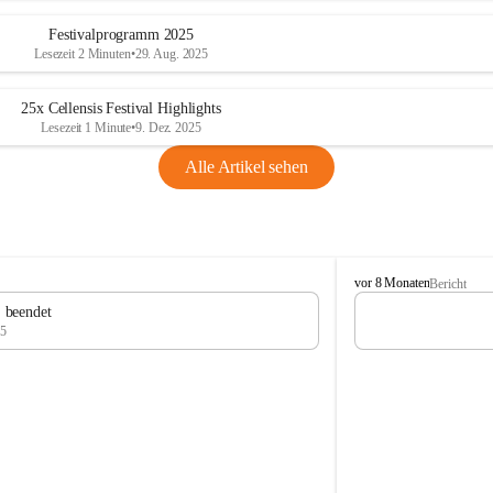
Festivalprogramm 2025
Lesezeit 2 Minuten
•
29. Aug. 2025
25x Cellensis Festival Highlights
Lesezeit 1 Minute
•
9. Dez. 2025
Alle Artikel sehen
C
vor 8 Monaten
Bericht
e
" beendet
l
25
l
e
n
s
i
s