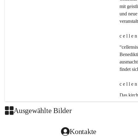
mit geistl
und neue 
veransta
c e l l e 
“cellensis
Benedikt
ausmacht:
findet si
c e l l e 
Das kirch
Ausgewählte Bilder
Kontakte