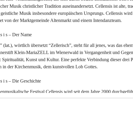
icher Musik christlicher Tradition auseinandersetzt. Cellensis ist alte, tra
geistliche Musik insbesondere europäischen Ursprungs. Cellensis wird
ltet von der Marktgemeinde Altenmarkt und einem Intendanzteam.
n s i s – Der Name 
” (lat.), wörtlich übersetzt “Zellerisch”, steht für all jenes, was das ehe
inerstift Klein-MariaZELL im Wienerwald in Vergangenheit und Gegen
 Spiritualität, Kunst und Kultur. Eine perfekte Verbindung dieser drei 
ch in der Kirchenmusik, dem kunstvollen Lob Gottes.
n s i s – Die Geschichte 
enmusikalische Festival Cellensis wird seit dem Jahre 2000 durchgefüh