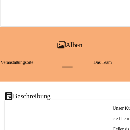
Alben
Veranstaltungsorte
Das Team
+2
Beschreibung
Unser Kul
c e l l e 
Cellensis