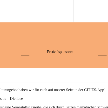
Festivalsponsoren
+1
+9
turangebot haben wir für euch auf unserer Seite in der CITIES-App!
n s i s – Die Idee
 ist eine Veranstaltungsreihe, die sich durch Setzen thematischer Schwe