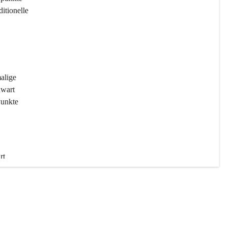
ditionelle 
 
malige 
wart 
Punkte 
rt