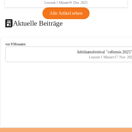
Lesezeit 1 Minute
•
9. Dez. 2025
Alle Artikel sehen
Aktuelle Beiträge
C
vor 8 Monaten
e
Jubiläumsfestival "cellensis 2025
l
Lesezeit 1 Minute
•
17. Nov. 20
l
e
n
s
i
s