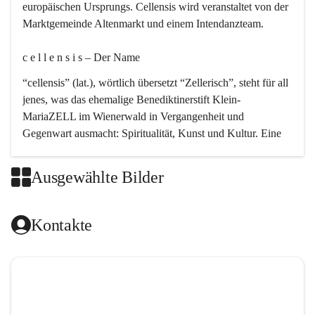
europäischen Ursprungs. Cellensis wird veranstaltet von der 
Marktgemeinde Altenmarkt und einem Intendanzteam.
c e l l e n s i s – Der Name 
“cellensis” (lat.), wörtlich übersetzt “Zellerisch”, steht für all 
jenes, was das ehemalige Benediktinerstift Klein-
MariaZELL im Wienerwald in Vergangenheit und 
Gegenwart ausmacht: Spiritualität, Kunst und Kultur. Eine 
perfekte Verbindung dieser drei Punkte findet sich in der 
Kirchenmusik, dem kunstvollen Lob Gottes.
Ausgewählte Bilder
c e l l e n s i s – Die Geschichte 
Kontakte
Das kirchenmusikalische Festival Cellensis wird seit dem 
Jahre 2000 durchgeführt