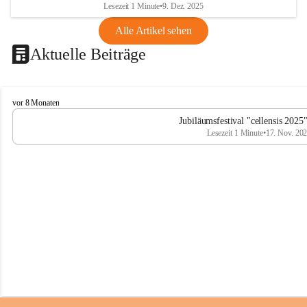
Lesezeit 1 Minute
•
9. Dez. 2025
Alle Artikel sehen
Aktuelle Beiträge
C
vor 8 Monaten
e
Jubiläumsfestival "cellensis 2025
l
Lesezeit 1 Minute
•
17. Nov. 20
l
e
n
s
i
s