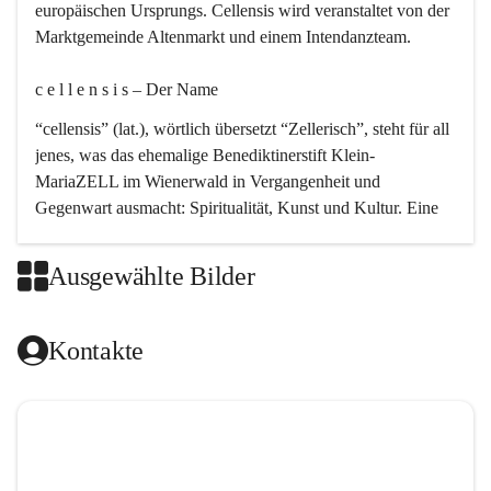
europäischen Ursprungs. Cellensis wird veranstaltet von der 
Marktgemeinde Altenmarkt und einem Intendanzteam.
c e l l e n s i s – Der Name 
“cellensis” (lat.), wörtlich übersetzt “Zellerisch”, steht für all 
jenes, was das ehemalige Benediktinerstift Klein-
MariaZELL im Wienerwald in Vergangenheit und 
Gegenwart ausmacht: Spiritualität, Kunst und Kultur. Eine 
perfekte Verbindung dieser drei Punkte findet sich in der 
Kirchenmusik, dem kunstvollen Lob Gottes.
Ausgewählte Bilder
c e l l e n s i s – Die Geschichte 
Kontakte
Das kirchenmusikalische Festival Cellensis wird seit dem 
Jahre 2000 durchgeführt