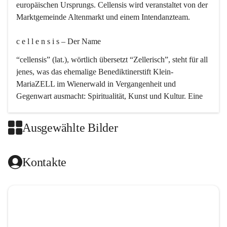
europäischen Ursprungs. Cellensis wird veranstaltet von der 
Marktgemeinde Altenmarkt und einem Intendanzteam.
c e l l e n s i s – Der Name 
“cellensis” (lat.), wörtlich übersetzt “Zellerisch”, steht für all 
jenes, was das ehemalige Benediktinerstift Klein-
MariaZELL im Wienerwald in Vergangenheit und 
Gegenwart ausmacht: Spiritualität, Kunst und Kultur. Eine 
perfekte Verbindung dieser drei Punkte findet sich in der 
Kirchenmusik, dem kunstvollen Lob Gottes.
Ausgewählte Bilder
c e l l e n s i s – Die Geschichte 
Kontakte
Das kirchenmusikalische Festival Cellensis wird seit dem 
Jahre 2000 durchgeführt