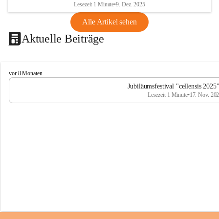
Lesezeit 1 Minute
•
9. Dez. 2025
Alle Artikel sehen
Aktuelle Beiträge
C
vor 8 Monaten
e
Jubiläumsfestival "cellensis 2025
l
Lesezeit 1 Minute
•
17. Nov. 20
l
e
n
s
i
s