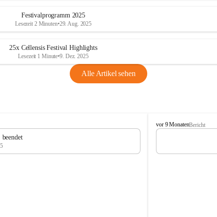
Festivalprogramm 2025
Lesezeit 2 Minuten
•
29. Aug. 2025
25x Cellensis Festival Highlights
Lesezeit 1 Minute
•
9. Dez. 2025
Alle Artikel sehen
C
vor 9 Monaten
Bericht
e
" beendet
l
25
l
e
n
s
i
s