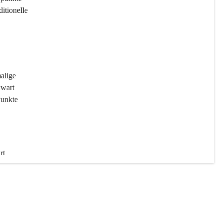
ditionelle 
 
malige 
wart 
Punkte 
rt