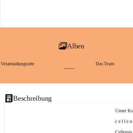
Alben
Veranstaltungsorte
Das Team
+2
Beschreibung
Unser Kul
c e l l e 
Cellensis