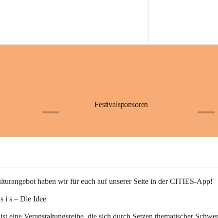
Festivalsponsoren
+1
+9
turangebot haben wir für euch auf unserer Seite in der CITIES-App!
n s i s – Die Idee
 ist eine Veranstaltungsreihe, die sich durch Setzen thematischer Schwe