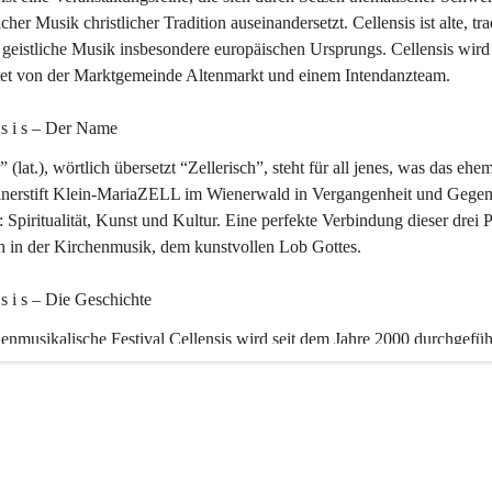
icher Musik christlicher Tradition auseinandersetzt. Cellensis ist alte, tra
geistliche Musik insbesondere europäischen Ursprungs. Cellensis wird
ltet von der Marktgemeinde Altenmarkt und einem Intendanzteam.
n s i s – Der Name 
” (lat.), wörtlich übersetzt “Zellerisch”, steht für all jenes, was das ehe
inerstift Klein-MariaZELL im Wienerwald in Vergangenheit und Gegen
 Spiritualität, Kunst und Kultur. Eine perfekte Verbindung dieser drei 
ch in der Kirchenmusik, dem kunstvollen Lob Gottes.
n s i s – Die Geschichte 
enmusikalische Festival Cellensis wird seit dem Jahre 2000 durchgefüh