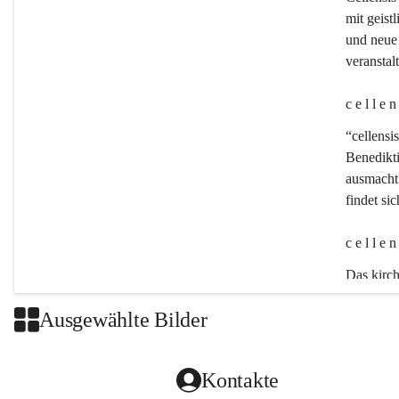
mit geistl
und neue 
veransta
c e l l e 
“cellensis
Benedikt
ausmacht:
findet si
c e l l e 
Das kirch
Ausgewählte Bilder
Kontakte