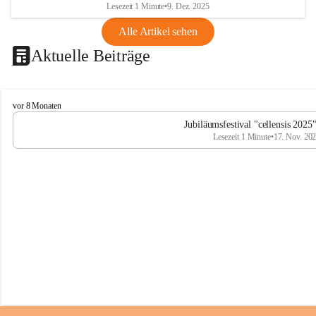
Lesezeit 1 Minute
•
9. Dez. 2025
Alle Artikel sehen
Aktuelle Beiträge
C
vor 8 Monaten
e
Jubiläumsfestival "cellensis 2025
l
Lesezeit 1 Minute
•
17. Nov. 20
l
e
n
s
i
s