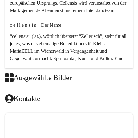
europäischen Ursprungs. Cellensis wird veranstaltet von der 
Marktgemeinde Altenmarkt und einem Intendanzteam.
c e l l e n s i s – Der Name 
“cellensis” (lat.), wörtlich übersetzt “Zellerisch”, steht für all 
jenes, was das ehemalige Benediktinerstift Klein-
MariaZELL im Wienerwald in Vergangenheit und 
Gegenwart ausmacht: Spiritualität, Kunst und Kultur. Eine 
perfekte Verbindung dieser drei Punkte findet sich in der 
Kirchenmusik, dem kunstvollen Lob Gottes.
Ausgewählte Bilder
c e l l e n s i s – Die Geschichte 
Kontakte
Das kirchenmusikalische Festival Cellensis wird seit dem 
Jahre 2000 durchgeführt