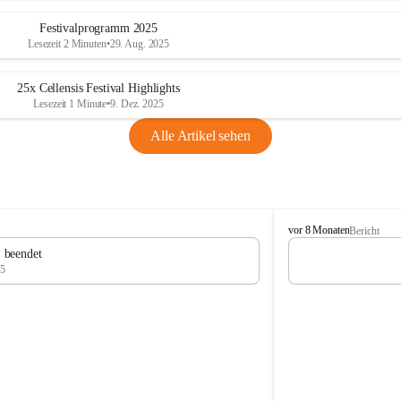
Festivalprogramm 2025
Lesezeit 2 Minuten
•
29. Aug. 2025
25x Cellensis Festival Highlights
Lesezeit 1 Minute
•
9. Dez. 2025
Alle Artikel sehen
C
vor 8 Monaten
Bericht
e
" beendet
l
25
l
e
n
s
i
s