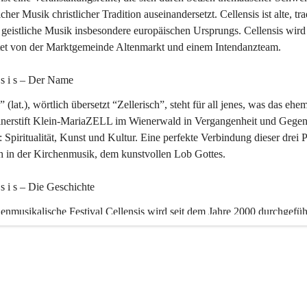
icher Musik christlicher Tradition auseinandersetzt. Cellensis ist alte, tra
geistliche Musik insbesondere europäischen Ursprungs. Cellensis wird
ltet von der Marktgemeinde Altenmarkt und einem Intendanzteam.
n s i s – Der Name 
” (lat.), wörtlich übersetzt “Zellerisch”, steht für all jenes, was das ehe
inerstift Klein-MariaZELL im Wienerwald in Vergangenheit und Gegen
 Spiritualität, Kunst und Kultur. Eine perfekte Verbindung dieser drei 
ch in der Kirchenmusik, dem kunstvollen Lob Gottes.
n s i s – Die Geschichte 
enmusikalische Festival Cellensis wird seit dem Jahre 2000 durchgefüh