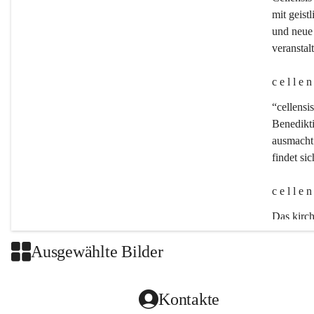
mit geistl
und neue 
veransta
c e l l e 
“cellensis
Benedikt
ausmacht:
findet si
c e l l e 
Das kirch
Ausgewählte Bilder
Kontakte