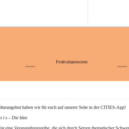
Festivalsponsoren
+1
+9
turangebot haben wir für euch auf unserer Seite in der CITIES-App!
n s i s – Die Idee
 ist eine Veranstaltungsreihe, die sich durch Setzen thematischer Schwe