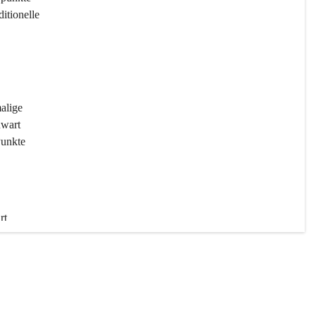
ditionelle 
 
malige 
wart 
Punkte 
rt