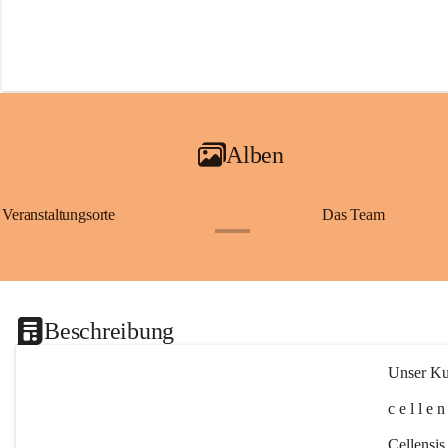
Alben
Veranstaltungsorte
Das Team
+2
Beschreibung
Unser Kul
c e l l e 
Cellensis