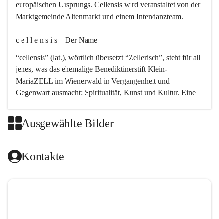
europäischen Ursprungs. Cellensis wird veranstaltet von der 
Marktgemeinde Altenmarkt und einem Intendanzteam.
c e l l e n s i s – Der Name 
“cellensis” (lat.), wörtlich übersetzt “Zellerisch”, steht für all 
jenes, was das ehemalige Benediktinerstift Klein-
MariaZELL im Wienerwald in Vergangenheit und 
Gegenwart ausmacht: Spiritualität, Kunst und Kultur. Eine 
perfekte Verbindung dieser drei Punkte findet sich in der 
Kirchenmusik, dem kunstvollen Lob Gottes.
Ausgewählte Bilder
c e l l e n s i s – Die Geschichte 
Kontakte
Das kirchenmusikalische Festival Cellensis wird seit dem 
Jahre 2000 durchgeführt