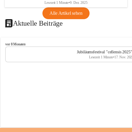
Lesezeit 1 Minute
•
9. Dez. 2025
Alle Artikel sehen
Aktuelle Beiträge
C
vor 8 Monaten
e
Jubiläumsfestival "cellensis 2025
l
Lesezeit 1 Minute
•
17. Nov. 20
l
e
n
s
i
s