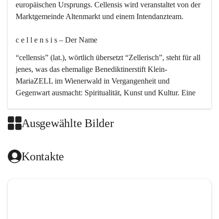
europäischen Ursprungs. Cellensis wird veranstaltet von der 
Marktgemeinde Altenmarkt und einem Intendanzteam.
c e l l e n s i s – Der Name 
“cellensis” (lat.), wörtlich übersetzt “Zellerisch”, steht für all 
jenes, was das ehemalige Benediktinerstift Klein-
MariaZELL im Wienerwald in Vergangenheit und 
Gegenwart ausmacht: Spiritualität, Kunst und Kultur. Eine 
perfekte Verbindung dieser drei Punkte findet sich in der 
Kirchenmusik, dem kunstvollen Lob Gottes.
Ausgewählte Bilder
c e l l e n s i s – Die Geschichte 
Kontakte
Das kirchenmusikalische Festival Cellensis wird seit dem 
Jahre 2000 durchgeführt