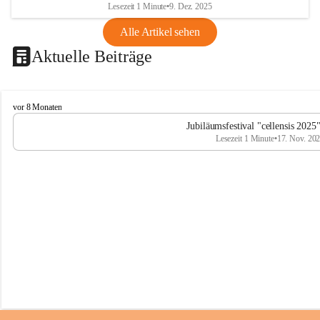
Lesezeit 1 Minute
•
9. Dez. 2025
Alle Artikel sehen
Aktuelle Beiträge
C
vor 8 Monaten
e
Jubiläumsfestival "cellensis 2025
l
Lesezeit 1 Minute
•
17. Nov. 20
l
e
n
s
i
s