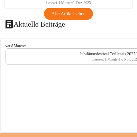
Lesezeit 1 Minute
•
9. Dez. 2025
Alle Artikel sehen
Aktuelle Beiträge
C
vor 8 Monaten
e
Jubiläumsfestival "cellensis 2025
l
Lesezeit 1 Minute
•
17. Nov. 20
l
e
n
s
i
s