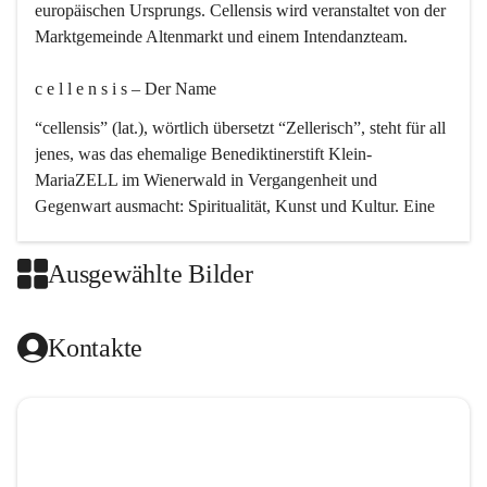
europäischen Ursprungs. Cellensis wird veranstaltet von der 
Marktgemeinde Altenmarkt und einem Intendanzteam.
c e l l e n s i s – Der Name 
“cellensis” (lat.), wörtlich übersetzt “Zellerisch”, steht für all 
jenes, was das ehemalige Benediktinerstift Klein-
MariaZELL im Wienerwald in Vergangenheit und 
Gegenwart ausmacht: Spiritualität, Kunst und Kultur. Eine 
perfekte Verbindung dieser drei Punkte findet sich in der 
Kirchenmusik, dem kunstvollen Lob Gottes.
Ausgewählte Bilder
c e l l e n s i s – Die Geschichte 
Kontakte
Das kirchenmusikalische Festival Cellensis wird seit dem 
Jahre 2000 durchgeführt