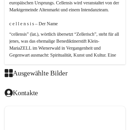
europäischen Ursprungs. Cellensis wird veranstaltet von der 
Marktgemeinde Altenmarkt und einem Intendanzteam.
c e l l e n s i s – Der Name 
“cellensis” (lat.), wörtlich übersetzt “Zellerisch”, steht für all 
jenes, was das ehemalige Benediktinerstift Klein-
MariaZELL im Wienerwald in Vergangenheit und 
Gegenwart ausmacht: Spiritualität, Kunst und Kultur. Eine 
perfekte Verbindung dieser drei Punkte findet sich in der 
Kirchenmusik, dem kunstvollen Lob Gottes.
Ausgewählte Bilder
c e l l e n s i s – Die Geschichte 
Kontakte
Das kirchenmusikalische Festival Cellensis wird seit dem 
Jahre 2000 durchgeführt