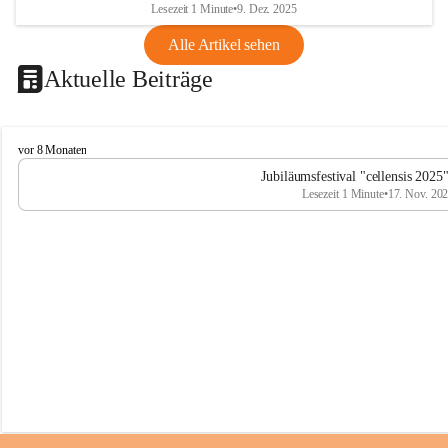
Lesezeit 1 Minute
•
9. Dez. 2025
Alle Artikel sehen
Aktuelle Beiträge
C
vor 8 Monaten
e
Jubiläumsfestival "cellensis 2025
l
Lesezeit 1 Minute
•
17. Nov. 20
l
e
n
s
i
s