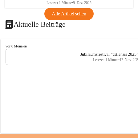
Lesezeit 1 Minute
•
9. Dez. 2025
Alle Artikel sehen
Aktuelle Beiträge
C
vor 8 Monaten
e
Jubiläumsfestival "cellensis 2025
l
Lesezeit 1 Minute
•
17. Nov. 20
l
e
n
s
i
s