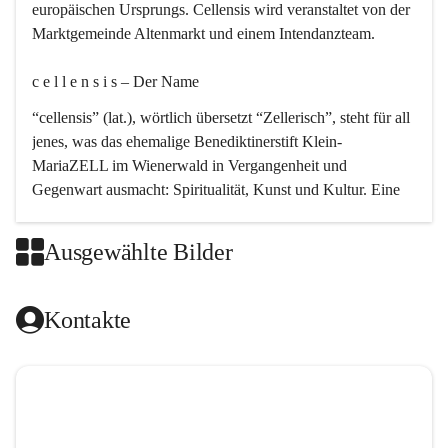
europäischen Ursprungs. Cellensis wird veranstaltet von der 
Marktgemeinde Altenmarkt und einem Intendanzteam.
c e l l e n s i s – Der Name 
“cellensis” (lat.), wörtlich übersetzt “Zellerisch”, steht für all 
jenes, was das ehemalige Benediktinerstift Klein-
MariaZELL im Wienerwald in Vergangenheit und 
Gegenwart ausmacht: Spiritualität, Kunst und Kultur. Eine 
perfekte Verbindung dieser drei Punkte findet sich in der 
Kirchenmusik, dem kunstvollen Lob Gottes.
Ausgewählte Bilder
c e l l e n s i s – Die Geschichte 
Kontakte
Das kirchenmusikalische Festival Cellensis wird seit dem 
Jahre 2000 durchgeführt