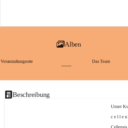
Alben
Veranstaltungsorte
Das Team
+2
Beschreibung
Unser Kul
c e l l e 
Cellensis