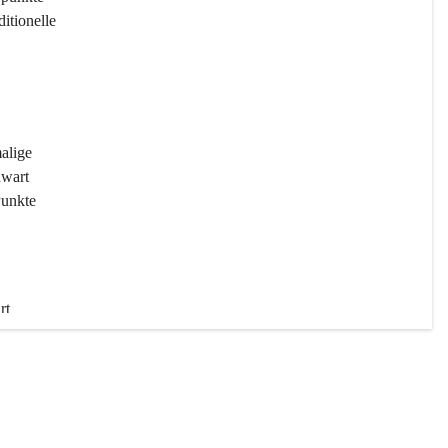
ditionelle 
 
malige 
wart 
Punkte 
rt