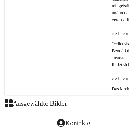
mit geistl
und neue 
veransta
c e l l e 
“cellensis
Benedikt
ausmacht:
findet si
c e l l e 
Das kirch
Ausgewählte Bilder
Kontakte