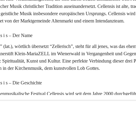
icher Musik christlicher Tradition auseinandersetzt. Cellensis ist alte, tra
geistliche Musik insbesondere europäischen Ursprungs. Cellensis wird
ltet von der Marktgemeinde Altenmarkt und einem Intendanzteam.
n s i s – Der Name 
” (lat.), wörtlich übersetzt “Zellerisch”, steht für all jenes, was das ehe
inerstift Klein-MariaZELL im Wienerwald in Vergangenheit und Gegen
 Spiritualität, Kunst und Kultur. Eine perfekte Verbindung dieser drei 
ch in der Kirchenmusik, dem kunstvollen Lob Gottes.
n s i s – Die Geschichte 
enmusikalische Festival Cellensis wird seit dem Jahre 2000 durchgefüh