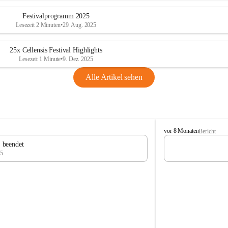
Festivalprogramm 2025
Lesezeit 2 Minuten
•
29. Aug. 2025
25x Cellensis Festival Highlights
Lesezeit 1 Minute
•
9. Dez. 2025
Alle Artikel sehen
C
vor 8 Monaten
Bericht
e
" beendet
l
25
l
e
n
s
i
s