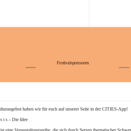
Festivalsponsoren
+1
+9
turangebot haben wir für euch auf unserer Seite in der CITIES-App!
n s i s – Die Idee
 ist eine Veranstaltungsreihe, die sich durch Setzen thematischer Schwe