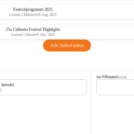
Festivalprogramm 2025
Lesezeit 2 Minuten
•
29. Aug. 2025
25x Cellensis Festival Highlights
Lesezeit 1 Minute
•
9. Dez. 2025
Alle Artikel sehen
C
vor 9 Monaten
Bericht
e
" beendet
l
25
l
e
n
s
i
s