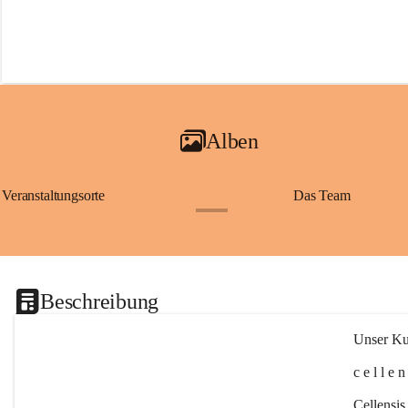
Alben
Veranstaltungsorte
Das Team
+2
Beschreibung
Unser Kul
c e l l e 
Cellensis