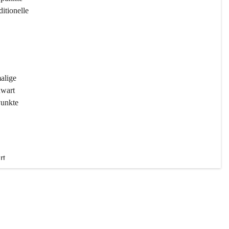
ditionelle 
 
malige 
wart 
Punkte 
rt