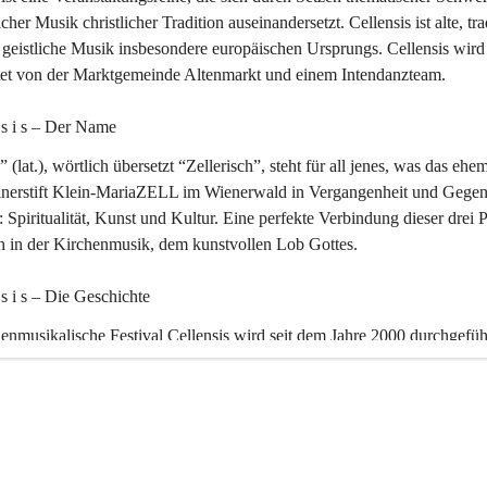
icher Musik christlicher Tradition auseinandersetzt. Cellensis ist alte, tra
geistliche Musik insbesondere europäischen Ursprungs. Cellensis wird
ltet von der Marktgemeinde Altenmarkt und einem Intendanzteam.
n s i s – Der Name 
” (lat.), wörtlich übersetzt “Zellerisch”, steht für all jenes, was das ehe
inerstift Klein-MariaZELL im Wienerwald in Vergangenheit und Gegen
 Spiritualität, Kunst und Kultur. Eine perfekte Verbindung dieser drei 
ch in der Kirchenmusik, dem kunstvollen Lob Gottes.
n s i s – Die Geschichte 
enmusikalische Festival Cellensis wird seit dem Jahre 2000 durchgefüh