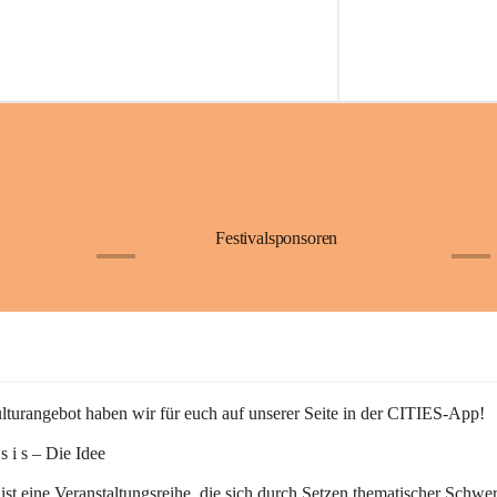
Festivalsponsoren
+1
+9
turangebot haben wir für euch auf unserer Seite in der CITIES-App!
n s i s – Die Idee
 ist eine Veranstaltungsreihe, die sich durch Setzen thematischer Schwe