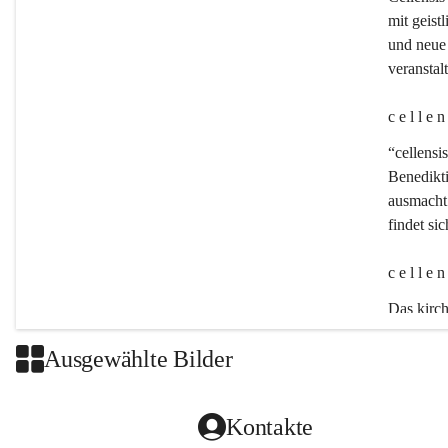
mit geistl
und neue 
veransta
c e l l e 
“cellensis
Benedikt
ausmacht:
findet si
c e l l e 
Das kirch
Ausgewählte Bilder
Kontakte