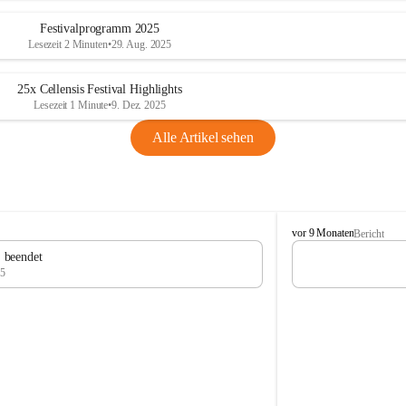
Festivalprogramm 2025
Lesezeit 2 Minuten
•
29. Aug. 2025
25x Cellensis Festival Highlights
Lesezeit 1 Minute
•
9. Dez. 2025
Alle Artikel sehen
C
vor 9 Monaten
Bericht
e
" beendet
l
25
l
e
n
s
i
s