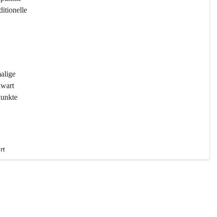
ditionelle 
 
malige 
wart 
Punkte 
rt