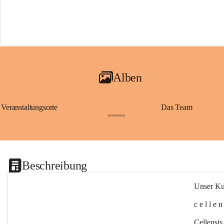
Alben
Veranstaltungsorte
Das Team
+2
Beschreibung
Unser Kul
c e l l e 
Cellensis