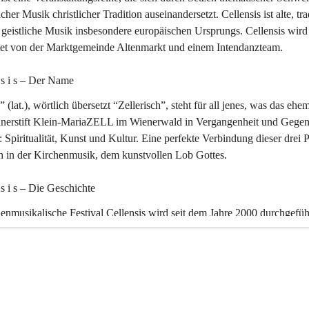
icher Musik christlicher Tradition auseinandersetzt. Cellensis ist alte, tra
geistliche Musik insbesondere europäischen Ursprungs. Cellensis wird
ltet von der Marktgemeinde Altenmarkt und einem Intendanzteam.
n s i s – Der Name 
” (lat.), wörtlich übersetzt “Zellerisch”, steht für all jenes, was das ehe
inerstift Klein-MariaZELL im Wienerwald in Vergangenheit und Gegen
 Spiritualität, Kunst und Kultur. Eine perfekte Verbindung dieser drei 
ch in der Kirchenmusik, dem kunstvollen Lob Gottes.
n s i s – Die Geschichte 
enmusikalische Festival Cellensis wird seit dem Jahre 2000 durchgefüh