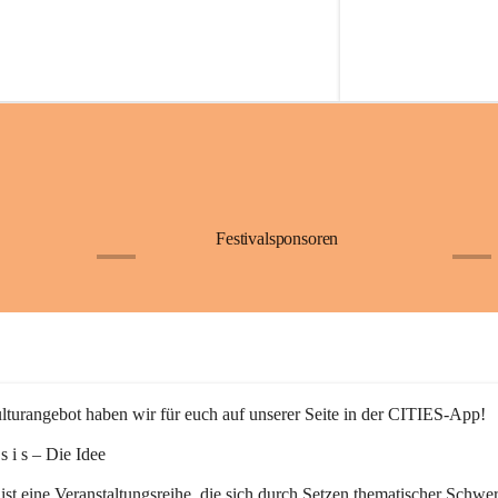
Festivalsponsoren
+1
+9
turangebot haben wir für euch auf unserer Seite in der CITIES-App!
n s i s – Die Idee
 ist eine Veranstaltungsreihe, die sich durch Setzen thematischer Schwe