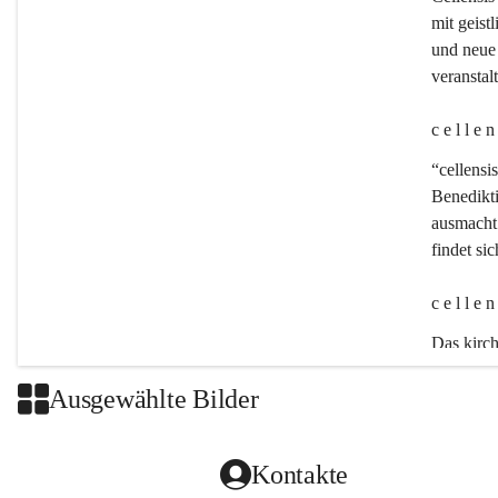
mit geistl
und neue 
veransta
c e l l e 
“cellensis
Benedikt
ausmacht:
findet si
c e l l e 
Das kirch
Ausgewählte Bilder
Kontakte