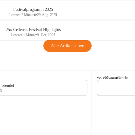
Festivalprogramm 2025
Lesezeit 2 Minuten
•
29. Aug. 2025
25x Cellensis Festival Highlights
Lesezeit 1 Minute
•
9. Dez. 2025
Alle Artikel sehen
C
vor 9 Monaten
Bericht
e
" beendet
l
25
l
e
n
s
i
s