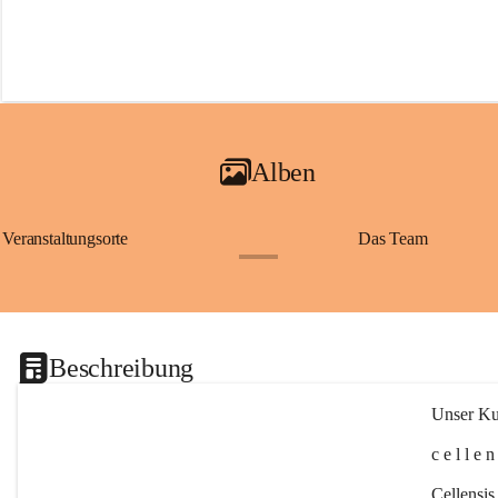
Alben
Veranstaltungsorte
Das Team
+2
Beschreibung
Unser Kul
c e l l e 
Cellensis