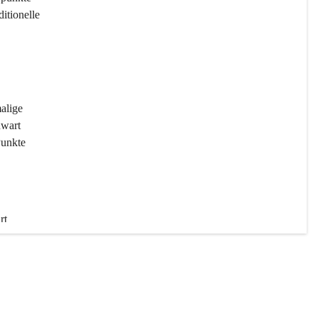
ditionelle 
 
malige 
wart 
Punkte 
rt