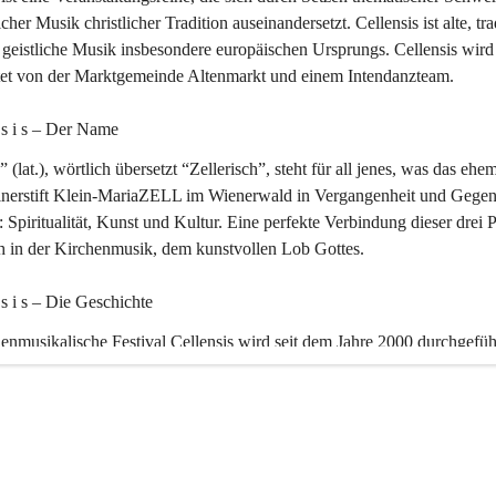
icher Musik christlicher Tradition auseinandersetzt. Cellensis ist alte, tra
geistliche Musik insbesondere europäischen Ursprungs. Cellensis wird
ltet von der Marktgemeinde Altenmarkt und einem Intendanzteam.
n s i s – Der Name 
” (lat.), wörtlich übersetzt “Zellerisch”, steht für all jenes, was das ehe
inerstift Klein-MariaZELL im Wienerwald in Vergangenheit und Gegen
 Spiritualität, Kunst und Kultur. Eine perfekte Verbindung dieser drei 
ch in der Kirchenmusik, dem kunstvollen Lob Gottes.
n s i s – Die Geschichte 
enmusikalische Festival Cellensis wird seit dem Jahre 2000 durchgefüh