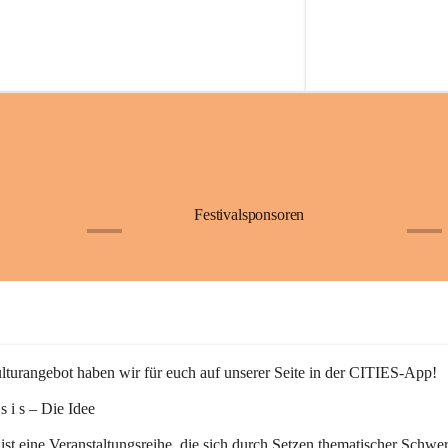
Festivalsponsoren
+1
+9
turangebot haben wir für euch auf unserer Seite in der CITIES-App!
n s i s – Die Idee
 ist eine Veranstaltungsreihe, die sich durch Setzen thematischer Schwe