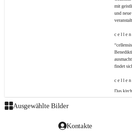
mit geistl
und neue 
veransta
c e l l e 
“cellensis
Benedikt
ausmacht:
findet si
c e l l e 
Das kirch
Ausgewählte Bilder
Kontakte