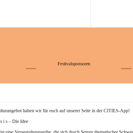
Festivalsponsoren
+1
+9
turangebot haben wir für euch auf unserer Seite in der CITIES-App!
n s i s – Die Idee
 ist eine Veranstaltungsreihe, die sich durch Setzen thematischer Schwe