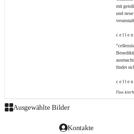
mit geistl
und neue 
veransta
c e l l e 
“cellensis
Benedikt
ausmacht:
findet si
c e l l e 
Das kirch
Ausgewählte Bilder
Kontakte