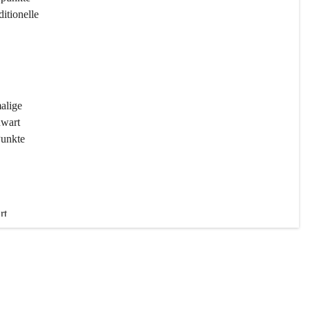
ditionelle 
 
malige 
wart 
Punkte 
rt