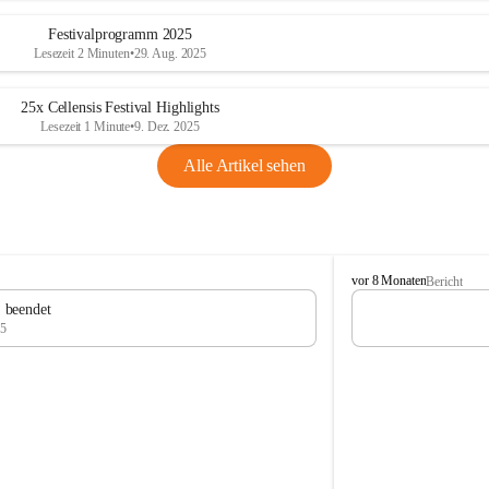
Festivalprogramm 2025
Lesezeit 2 Minuten
•
29. Aug. 2025
25x Cellensis Festival Highlights
Lesezeit 1 Minute
•
9. Dez. 2025
Alle Artikel sehen
C
vor 8 Monaten
Bericht
e
" beendet
l
25
l
e
n
s
i
s