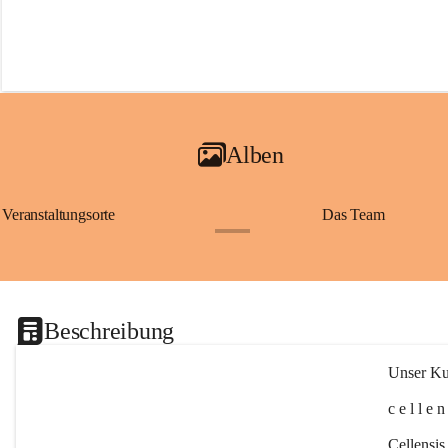
Alben
Veranstaltungsorte
Das Team
+2
Beschreibung
Unser Kul
c e l l e 
Cellensis