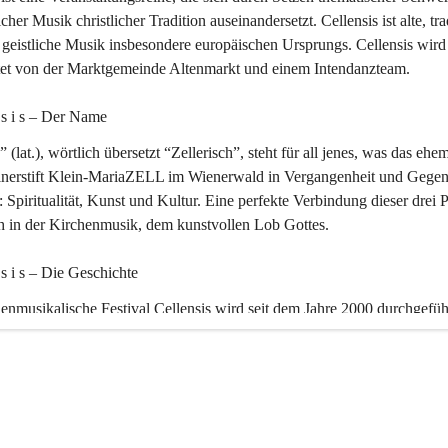
icher Musik christlicher Tradition auseinandersetzt. Cellensis ist alte, tra
geistliche Musik insbesondere europäischen Ursprungs. Cellensis wird
ltet von der Marktgemeinde Altenmarkt und einem Intendanzteam.
n s i s – Der Name 
” (lat.), wörtlich übersetzt “Zellerisch”, steht für all jenes, was das ehe
inerstift Klein-MariaZELL im Wienerwald in Vergangenheit und Gegen
 Spiritualität, Kunst und Kultur. Eine perfekte Verbindung dieser drei 
ch in der Kirchenmusik, dem kunstvollen Lob Gottes.
n s i s – Die Geschichte 
enmusikalische Festival Cellensis wird seit dem Jahre 2000 durchgefüh