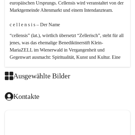
europäischen Ursprungs. Cellensis wird veranstaltet von der 
Marktgemeinde Altenmarkt und einem Intendanzteam.
c e l l e n s i s – Der Name 
“cellensis” (lat.), wörtlich übersetzt “Zellerisch”, steht für all 
jenes, was das ehemalige Benediktinerstift Klein-
MariaZELL im Wienerwald in Vergangenheit und 
Gegenwart ausmacht: Spiritualität, Kunst und Kultur. Eine 
perfekte Verbindung dieser drei Punkte findet sich in der 
Kirchenmusik, dem kunstvollen Lob Gottes.
Ausgewählte Bilder
c e l l e n s i s – Die Geschichte 
Kontakte
Das kirchenmusikalische Festival Cellensis wird seit dem 
Jahre 2000 durchgeführt