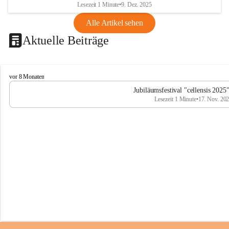
Lesezeit 1 Minute
•
9. Dez. 2025
Alle Artikel sehen
Aktuelle Beiträge
C
vor 8 Monaten
e
Jubiläumsfestival "cellensis 2025
l
Lesezeit 1 Minute
•
17. Nov. 20
l
e
n
s
i
s