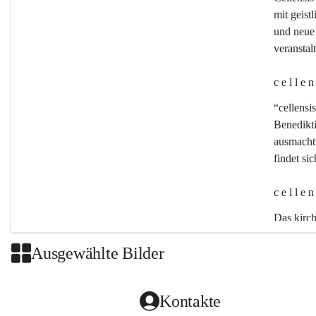
mit geistl
und neue 
veransta
c e l l e 
“cellensis
Benedikt
ausmacht:
findet si
c e l l e 
Das kirch
Ausgewählte Bilder
Kontakte