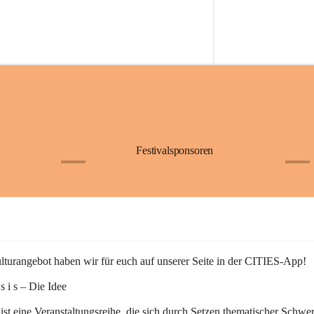
Festivalsponsoren
+1
+9
turangebot haben wir für euch auf unserer Seite in der CITIES-App!
n s i s – Die Idee
 ist eine Veranstaltungsreihe, die sich durch Setzen thematischer Schwe