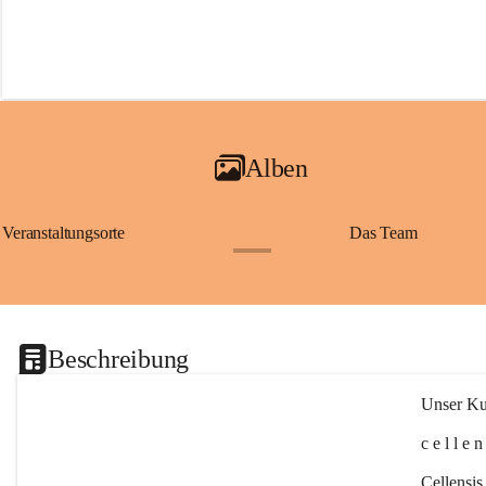
Alben
Veranstaltungsorte
Das Team
+2
Beschreibung
Unser Kul
c e l l e 
Cellensis