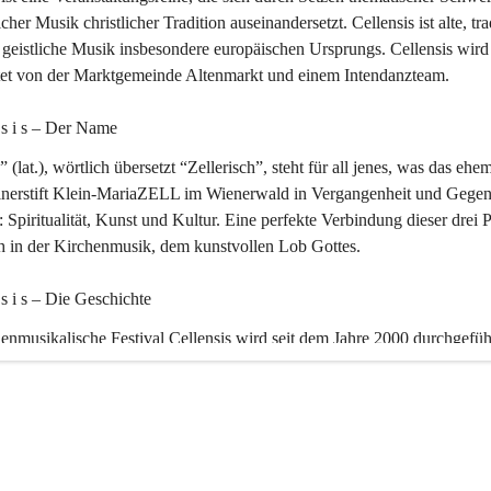
icher Musik christlicher Tradition auseinandersetzt. Cellensis ist alte, tra
geistliche Musik insbesondere europäischen Ursprungs. Cellensis wird
ltet von der Marktgemeinde Altenmarkt und einem Intendanzteam.
n s i s – Der Name 
” (lat.), wörtlich übersetzt “Zellerisch”, steht für all jenes, was das ehe
inerstift Klein-MariaZELL im Wienerwald in Vergangenheit und Gegen
 Spiritualität, Kunst und Kultur. Eine perfekte Verbindung dieser drei 
ch in der Kirchenmusik, dem kunstvollen Lob Gottes.
n s i s – Die Geschichte 
enmusikalische Festival Cellensis wird seit dem Jahre 2000 durchgefüh