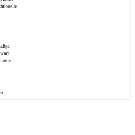
ditionelle 
 
malige 
wart 
Punkte 
rt