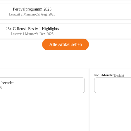
Festivalprogramm 2025
Lesezeit 2 Minuten
•
29. Aug. 2025
25x Cellensis Festival Highlights
Lesezeit 1 Minute
•
9. Dez. 2025
Alle Artikel sehen
C
vor 8 Monaten
Bericht
e
" beendet
l
25
l
e
n
s
i
s