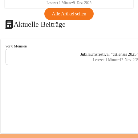
Lesezeit 1 Minute
•
9. Dez. 2025
Alle Artikel sehen
Aktuelle Beiträge
C
vor 8 Monaten
e
Jubiläumsfestival "cellensis 2025
l
Lesezeit 1 Minute
•
17. Nov. 20
l
e
n
s
i
s