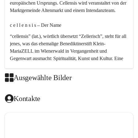
europäischen Ursprungs. Cellensis wird veranstaltet von der 
Marktgemeinde Altenmarkt und einem Intendanzteam.
c e l l e n s i s – Der Name 
“cellensis” (lat.), wörtlich übersetzt “Zellerisch”, steht für all 
jenes, was das ehemalige Benediktinerstift Klein-
MariaZELL im Wienerwald in Vergangenheit und 
Gegenwart ausmacht: Spiritualität, Kunst und Kultur. Eine 
perfekte Verbindung dieser drei Punkte findet sich in der 
Kirchenmusik, dem kunstvollen Lob Gottes.
Ausgewählte Bilder
c e l l e n s i s – Die Geschichte 
Kontakte
Das kirchenmusikalische Festival Cellensis wird seit dem 
Jahre 2000 durchgeführt