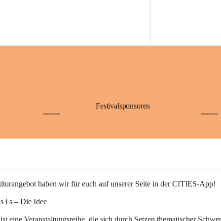
Festivalsponsoren
+1
+9
turangebot haben wir für euch auf unserer Seite in der CITIES-App!
n s i s – Die Idee
 ist eine Veranstaltungsreihe, die sich durch Setzen thematischer Schwe