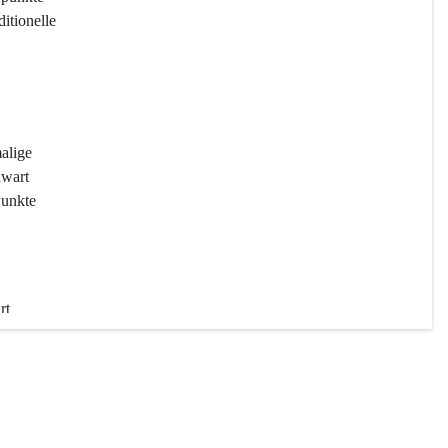
ditionelle 
 
malige 
wart 
Punkte 
rt