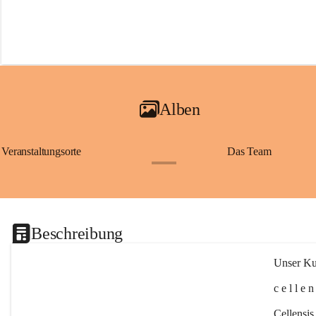
Alben
Veranstaltungsorte
Das Team
+2
Beschreibung
Unser Kul
c e l l e 
Cellensis