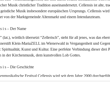
icher Musik christlicher Tradition auseinandersetzt. Cellensis ist alte, tra
geistliche Musik insbesondere europäischen Ursprungs. Cellensis wird
ltet von der Marktgemeinde Altenmarkt und einem Intendanzteam.
n s i s – Der Name 
” (lat.), wörtlich übersetzt “Zellerisch”, steht für all jenes, was das ehe
inerstift Klein-MariaZELL im Wienerwald in Vergangenheit und Gegen
 Spiritualität, Kunst und Kultur. Eine perfekte Verbindung dieser drei 
ch in der Kirchenmusik, dem kunstvollen Lob Gottes.
n s i s – Die Geschichte 
enmusikalische Festival Cellensis wird seit dem Jahre 2000 durchgefüh