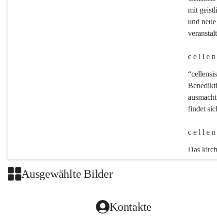
mit geistl
und neue 
veransta
c e l l e 
“cellensis
Benedikt
ausmacht:
findet si
c e l l e 
Das kirch
Ausgewählte Bilder
Kontakte