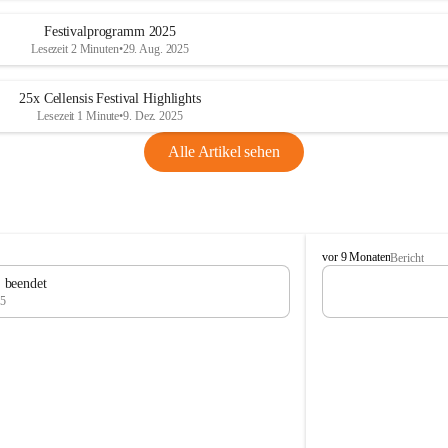
Festivalprogramm 2025
Lesezeit 2 Minuten
•
29. Aug. 2025
25x Cellensis Festival Highlights
Lesezeit 1 Minute
•
9. Dez. 2025
Alle Artikel sehen
C
vor 9 Monaten
Bericht
e
" beendet
l
25
l
e
n
s
i
s