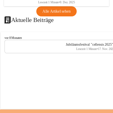
Lesezeit 1 Minute
•
9. Dez. 2025
Alle Artikel sehen
Aktuelle Beiträge
C
vor 8 Monaten
e
Jubiläumsfestival "cellensis 2025
l
Lesezeit 1 Minute
•
17. Nov. 20
l
e
n
s
i
s