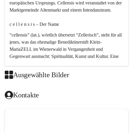
europäischen Ursprungs. Cellensis wird veranstaltet von der 
Marktgemeinde Altenmarkt und einem Intendanzteam.
c e l l e n s i s – Der Name 
“cellensis” (lat.), wörtlich übersetzt “Zellerisch”, steht für all 
jenes, was das ehemalige Benediktinerstift Klein-
MariaZELL im Wienerwald in Vergangenheit und 
Gegenwart ausmacht: Spiritualität, Kunst und Kultur. Eine 
perfekte Verbindung dieser drei Punkte findet sich in der 
Kirchenmusik, dem kunstvollen Lob Gottes.
Ausgewählte Bilder
c e l l e n s i s – Die Geschichte 
Kontakte
Das kirchenmusikalische Festival Cellensis wird seit dem 
Jahre 2000 durchgeführt