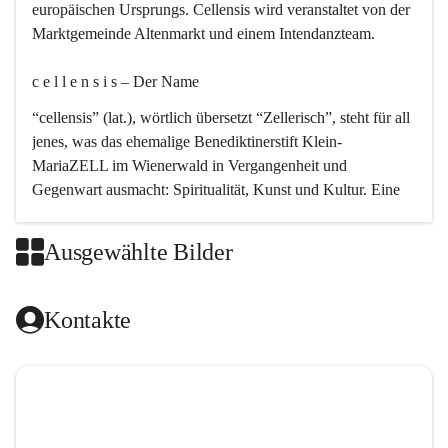
europäischen Ursprungs. Cellensis wird veranstaltet von der 
Marktgemeinde Altenmarkt und einem Intendanzteam.
c e l l e n s i s – Der Name 
“cellensis” (lat.), wörtlich übersetzt “Zellerisch”, steht für all 
jenes, was das ehemalige Benediktinerstift Klein-
MariaZELL im Wienerwald in Vergangenheit und 
Gegenwart ausmacht: Spiritualität, Kunst und Kultur. Eine 
perfekte Verbindung dieser drei Punkte findet sich in der 
Kirchenmusik, dem kunstvollen Lob Gottes.
Ausgewählte Bilder
c e l l e n s i s – Die Geschichte 
Kontakte
Das kirchenmusikalische Festival Cellensis wird seit dem 
Jahre 2000 durchgeführt