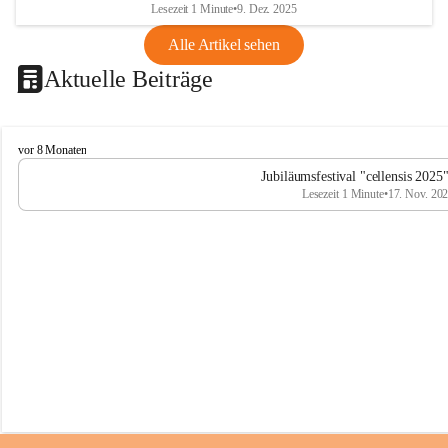
Lesezeit 1 Minute
•
9. Dez. 2025
Alle Artikel sehen
Aktuelle Beiträge
C
vor 8 Monaten
e
Jubiläumsfestival "cellensis 2025
l
Lesezeit 1 Minute
•
17. Nov. 20
l
e
n
s
i
s