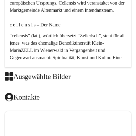
europäischen Ursprungs. Cellensis wird veranstaltet von der 
Marktgemeinde Altenmarkt und einem Intendanzteam.
c e l l e n s i s – Der Name 
“cellensis” (lat.), wörtlich übersetzt “Zellerisch”, steht für all 
jenes, was das ehemalige Benediktinerstift Klein-
MariaZELL im Wienerwald in Vergangenheit und 
Gegenwart ausmacht: Spiritualität, Kunst und Kultur. Eine 
perfekte Verbindung dieser drei Punkte findet sich in der 
Kirchenmusik, dem kunstvollen Lob Gottes.
Ausgewählte Bilder
c e l l e n s i s – Die Geschichte 
Kontakte
Das kirchenmusikalische Festival Cellensis wird seit dem 
Jahre 2000 durchgeführt