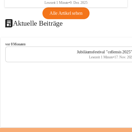
Lesezeit 1 Minute
•
9. Dez. 2025
Alle Artikel sehen
Aktuelle Beiträge
C
vor 8 Monaten
e
Jubiläumsfestival "cellensis 2025
l
Lesezeit 1 Minute
•
17. Nov. 20
l
e
n
s
i
s