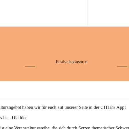
Festivalsponsoren
+1
+9
turangebot haben wir für euch auf unserer Seite in der CITIES-App!
n s i s – Die Idee
 ist eine Veranstaltungsreihe, die sich durch Setzen thematischer Schwe