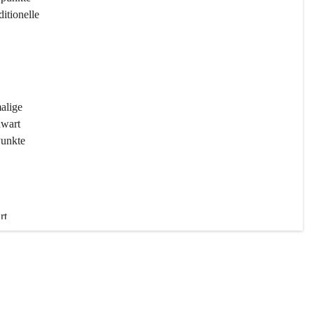
ditionelle 
 
malige 
wart 
Punkte 
rt