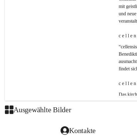
mit geistl
und neue 
veransta
c e l l e 
“cellensis
Benedikt
ausmacht:
findet si
c e l l e 
Das kirch
Ausgewählte Bilder
Kontakte