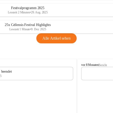
Festivalprogramm 2025
Lesezeit 2 Minuten
•
29. Aug. 2025
25x Cellensis Festival Highlights
Lesezeit 1 Minute
•
9. Dez. 2025
Alle Artikel sehen
C
vor 8 Monaten
Bericht
e
" beendet
l
25
l
e
n
s
i
s