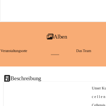
Alben
Veranstaltungsorte
Das Team
+2
Beschreibung
Unser Kul
c e l l e 
Cellensis