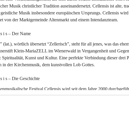
icher Musik christlicher Tradition auseinandersetzt. Cellensis ist alte, tra
geistliche Musik insbesondere europäischen Ursprungs. Cellensis wird
ltet von der Marktgemeinde Altenmarkt und einem Intendanzteam.
n s i s – Der Name 
” (lat.), wörtlich übersetzt “Zellerisch”, steht für all jenes, was das ehe
inerstift Klein-MariaZELL im Wienerwald in Vergangenheit und Gegen
 Spiritualität, Kunst und Kultur. Eine perfekte Verbindung dieser drei 
ch in der Kirchenmusik, dem kunstvollen Lob Gottes.
n s i s – Die Geschichte 
enmusikalische Festival Cellensis wird seit dem Jahre 2000 durchgefüh