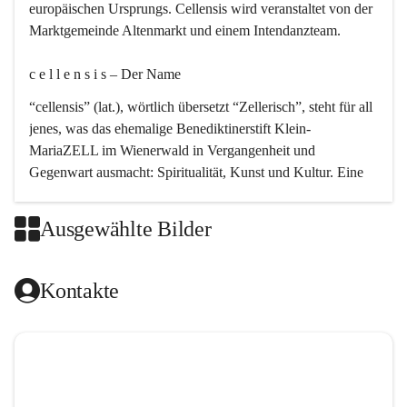
europäischen Ursprungs. Cellensis wird veranstaltet von der 
Marktgemeinde Altenmarkt und einem Intendanzteam.
c e l l e n s i s – Der Name 
“cellensis” (lat.), wörtlich übersetzt “Zellerisch”, steht für all 
jenes, was das ehemalige Benediktinerstift Klein-
MariaZELL im Wienerwald in Vergangenheit und 
Gegenwart ausmacht: Spiritualität, Kunst und Kultur. Eine 
perfekte Verbindung dieser drei Punkte findet sich in der 
Kirchenmusik, dem kunstvollen Lob Gottes.
Ausgewählte Bilder
c e l l e n s i s – Die Geschichte 
Kontakte
Das kirchenmusikalische Festival Cellensis wird seit dem 
Jahre 2000 durchgeführt