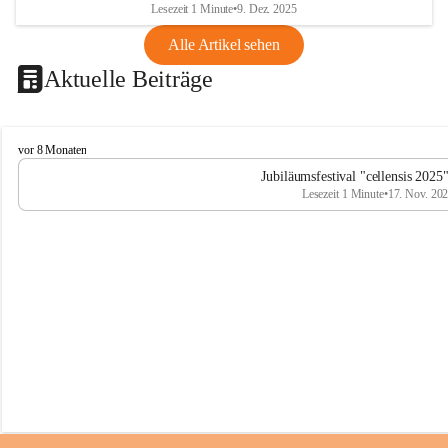
Lesezeit 1 Minute
•
9. Dez. 2025
Alle Artikel sehen
Aktuelle Beiträge
C
vor 8 Monaten
e
Jubiläumsfestival "cellensis 2025
l
Lesezeit 1 Minute
•
17. Nov. 20
l
e
n
s
i
s