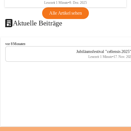
Lesezeit 1 Minute
•
9. Dez. 2025
Alle Artikel sehen
Aktuelle Beiträge
C
vor 8 Monaten
e
Jubiläumsfestival "cellensis 2025
l
Lesezeit 1 Minute
•
17. Nov. 20
l
e
n
s
i
s