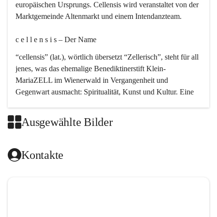
europäischen Ursprungs. Cellensis wird veranstaltet von der 
Marktgemeinde Altenmarkt und einem Intendanzteam.
c e l l e n s i s – Der Name 
“cellensis” (lat.), wörtlich übersetzt “Zellerisch”, steht für all 
jenes, was das ehemalige Benediktinerstift Klein-
MariaZELL im Wienerwald in Vergangenheit und 
Gegenwart ausmacht: Spiritualität, Kunst und Kultur. Eine 
perfekte Verbindung dieser drei Punkte findet sich in der 
Kirchenmusik, dem kunstvollen Lob Gottes.
Ausgewählte Bilder
c e l l e n s i s – Die Geschichte 
Kontakte
Das kirchenmusikalische Festival Cellensis wird seit dem 
Jahre 2000 durchgeführt