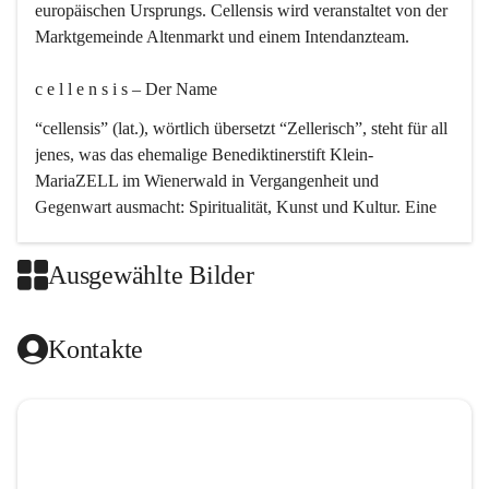
europäischen Ursprungs. Cellensis wird veranstaltet von der 
Marktgemeinde Altenmarkt und einem Intendanzteam.
c e l l e n s i s – Der Name 
“cellensis” (lat.), wörtlich übersetzt “Zellerisch”, steht für all 
jenes, was das ehemalige Benediktinerstift Klein-
MariaZELL im Wienerwald in Vergangenheit und 
Gegenwart ausmacht: Spiritualität, Kunst und Kultur. Eine 
perfekte Verbindung dieser drei Punkte findet sich in der 
Kirchenmusik, dem kunstvollen Lob Gottes.
Ausgewählte Bilder
c e l l e n s i s – Die Geschichte 
Kontakte
Das kirchenmusikalische Festival Cellensis wird seit dem 
Jahre 2000 durchgeführt