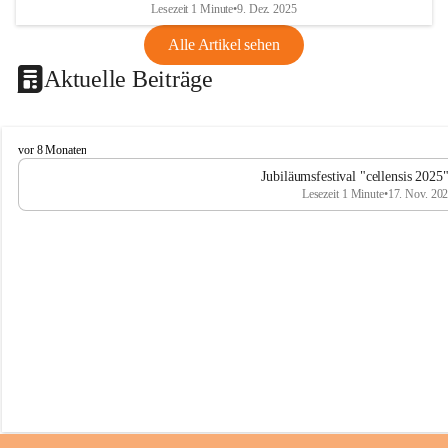
Lesezeit 1 Minute
•
9. Dez. 2025
Alle Artikel sehen
Aktuelle Beiträge
C
vor 8 Monaten
e
Jubiläumsfestival "cellensis 2025
l
Lesezeit 1 Minute
•
17. Nov. 20
l
e
n
s
i
s