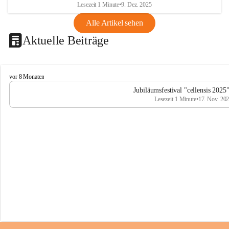
Lesezeit 1 Minute
•
9. Dez. 2025
Alle Artikel sehen
Aktuelle Beiträge
C
vor 8 Monaten
e
Jubiläumsfestival "cellensis 2025
l
Lesezeit 1 Minute
•
17. Nov. 20
l
e
n
s
i
s