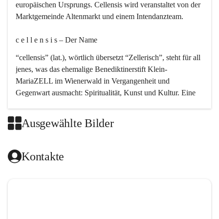
europäischen Ursprungs. Cellensis wird veranstaltet von der 
Marktgemeinde Altenmarkt und einem Intendanzteam.
c e l l e n s i s – Der Name 
“cellensis” (lat.), wörtlich übersetzt “Zellerisch”, steht für all 
jenes, was das ehemalige Benediktinerstift Klein-
MariaZELL im Wienerwald in Vergangenheit und 
Gegenwart ausmacht: Spiritualität, Kunst und Kultur. Eine 
perfekte Verbindung dieser drei Punkte findet sich in der 
Kirchenmusik, dem kunstvollen Lob Gottes.
Ausgewählte Bilder
c e l l e n s i s – Die Geschichte 
Kontakte
Das kirchenmusikalische Festival Cellensis wird seit dem 
Jahre 2000 durchgeführt