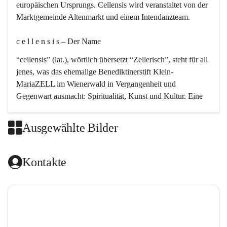
europäischen Ursprungs. Cellensis wird veranstaltet von der 
Marktgemeinde Altenmarkt und einem Intendanzteam.
c e l l e n s i s – Der Name 
“cellensis” (lat.), wörtlich übersetzt “Zellerisch”, steht für all 
jenes, was das ehemalige Benediktinerstift Klein-
MariaZELL im Wienerwald in Vergangenheit und 
Gegenwart ausmacht: Spiritualität, Kunst und Kultur. Eine 
perfekte Verbindung dieser drei Punkte findet sich in der 
Kirchenmusik, dem kunstvollen Lob Gottes.
Ausgewählte Bilder
c e l l e n s i s – Die Geschichte 
Kontakte
Das kirchenmusikalische Festival Cellensis wird seit dem 
Jahre 2000 durchgeführt