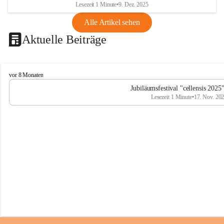
Lesezeit 1 Minute
•
9. Dez. 2025
Alle Artikel sehen
Aktuelle Beiträge
C
vor 8 Monaten
e
Jubiläumsfestival "cellensis 2025
l
Lesezeit 1 Minute
•
17. Nov. 20
l
e
n
s
i
s