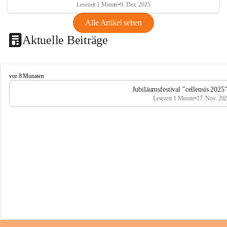
Lesezeit 1 Minute
•
9. Dez. 2025
Alle Artikel sehen
Aktuelle Beiträge
C
vor 8 Monaten
e
Jubiläumsfestival "cellensis 2025
l
Lesezeit 1 Minute
•
17. Nov. 20
l
e
n
s
i
s