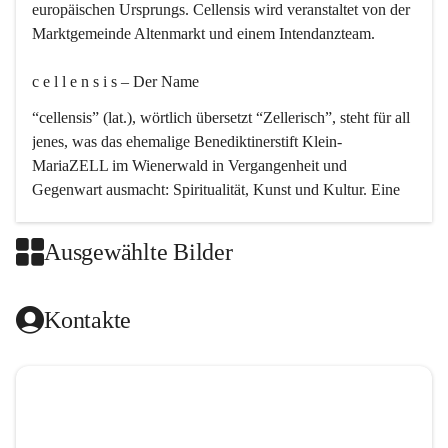
europäischen Ursprungs. Cellensis wird veranstaltet von der 
Marktgemeinde Altenmarkt und einem Intendanzteam.
c e l l e n s i s – Der Name 
“cellensis” (lat.), wörtlich übersetzt “Zellerisch”, steht für all 
jenes, was das ehemalige Benediktinerstift Klein-
MariaZELL im Wienerwald in Vergangenheit und 
Gegenwart ausmacht: Spiritualität, Kunst und Kultur. Eine 
perfekte Verbindung dieser drei Punkte findet sich in der 
Kirchenmusik, dem kunstvollen Lob Gottes.
Ausgewählte Bilder
c e l l e n s i s – Die Geschichte 
Kontakte
Das kirchenmusikalische Festival Cellensis wird seit dem 
Jahre 2000 durchgeführt