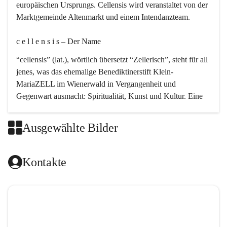
europäischen Ursprungs. Cellensis wird veranstaltet von der 
Marktgemeinde Altenmarkt und einem Intendanzteam.
c e l l e n s i s – Der Name 
“cellensis” (lat.), wörtlich übersetzt “Zellerisch”, steht für all 
jenes, was das ehemalige Benediktinerstift Klein-
MariaZELL im Wienerwald in Vergangenheit und 
Gegenwart ausmacht: Spiritualität, Kunst und Kultur. Eine 
perfekte Verbindung dieser drei Punkte findet sich in der 
Kirchenmusik, dem kunstvollen Lob Gottes.
Ausgewählte Bilder
c e l l e n s i s – Die Geschichte 
Kontakte
Das kirchenmusikalische Festival Cellensis wird seit dem 
Jahre 2000 durchgeführt