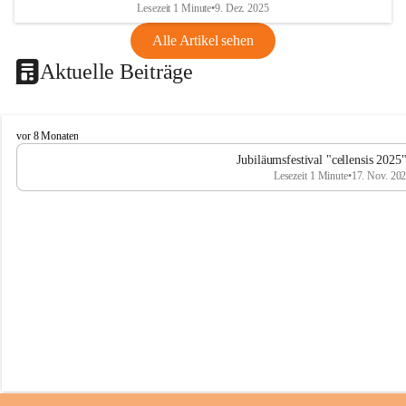
Lesezeit 1 Minute
•
9. Dez. 2025
Alle Artikel sehen
Aktuelle Beiträge
C
vor 8 Monaten
e
Jubiläumsfestival "cellensis 2025
l
Lesezeit 1 Minute
•
17. Nov. 20
l
e
n
s
i
s