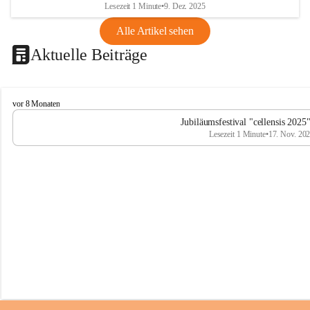
Lesezeit 1 Minute
•
9. Dez. 2025
Alle Artikel sehen
Aktuelle Beiträge
C
vor 8 Monaten
e
Jubiläumsfestival "cellensis 2025
l
Lesezeit 1 Minute
•
17. Nov. 20
l
e
n
s
i
s