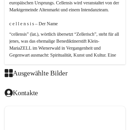
europäischen Ursprungs. Cellensis wird veranstaltet von der 
Marktgemeinde Altenmarkt und einem Intendanzteam.
c e l l e n s i s – Der Name 
“cellensis” (lat.), wörtlich übersetzt “Zellerisch”, steht für all 
jenes, was das ehemalige Benediktinerstift Klein-
MariaZELL im Wienerwald in Vergangenheit und 
Gegenwart ausmacht: Spiritualität, Kunst und Kultur. Eine 
perfekte Verbindung dieser drei Punkte findet sich in der 
Kirchenmusik, dem kunstvollen Lob Gottes.
Ausgewählte Bilder
c e l l e n s i s – Die Geschichte 
Kontakte
Das kirchenmusikalische Festival Cellensis wird seit dem 
Jahre 2000 durchgeführt