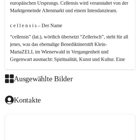
europäischen Ursprungs. Cellensis wird veranstaltet von der 
Marktgemeinde Altenmarkt und einem Intendanzteam.
c e l l e n s i s – Der Name 
“cellensis” (lat.), wörtlich übersetzt “Zellerisch”, steht für all 
jenes, was das ehemalige Benediktinerstift Klein-
MariaZELL im Wienerwald in Vergangenheit und 
Gegenwart ausmacht: Spiritualität, Kunst und Kultur. Eine 
perfekte Verbindung dieser drei Punkte findet sich in der 
Kirchenmusik, dem kunstvollen Lob Gottes.
Ausgewählte Bilder
c e l l e n s i s – Die Geschichte 
Kontakte
Das kirchenmusikalische Festival Cellensis wird seit dem 
Jahre 2000 durchgeführt