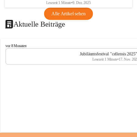
Lesezeit 1 Minute
•
9. Dez. 2025
Alle Artikel sehen
Aktuelle Beiträge
C
vor 8 Monaten
e
Jubiläumsfestival "cellensis 2025
l
Lesezeit 1 Minute
•
17. Nov. 20
l
e
n
s
i
s