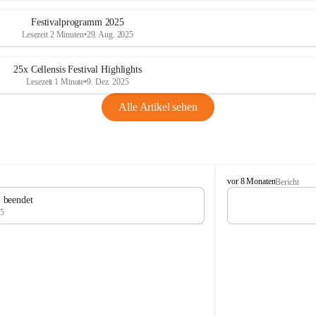
Festivalprogramm 2025
Lesezeit 2 Minuten
•
29. Aug. 2025
25x Cellensis Festival Highlights
Lesezeit 1 Minute
•
9. Dez. 2025
Alle Artikel sehen
C
vor 8 Monaten
Bericht
e
" beendet
l
25
l
e
n
s
i
s