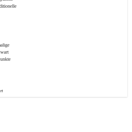
ditionelle 
 
malige 
wart 
Punkte 
rt