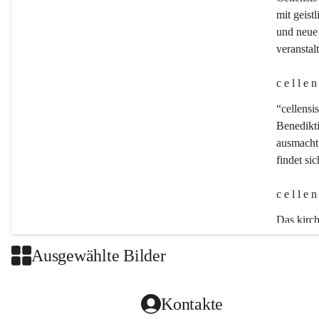
mit geistl
und neue 
veransta
c e l l e 
“cellensis
Benedikt
ausmacht:
findet si
c e l l e 
Das kirch
Ausgewählte Bilder
Kontakte