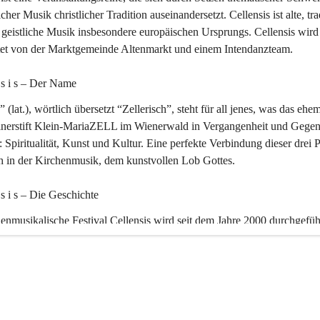
icher Musik christlicher Tradition auseinandersetzt. Cellensis ist alte, tra
geistliche Musik insbesondere europäischen Ursprungs. Cellensis wird
ltet von der Marktgemeinde Altenmarkt und einem Intendanzteam.
n s i s – Der Name 
” (lat.), wörtlich übersetzt “Zellerisch”, steht für all jenes, was das ehe
inerstift Klein-MariaZELL im Wienerwald in Vergangenheit und Gegen
 Spiritualität, Kunst und Kultur. Eine perfekte Verbindung dieser drei 
ch in der Kirchenmusik, dem kunstvollen Lob Gottes.
n s i s – Die Geschichte 
enmusikalische Festival Cellensis wird seit dem Jahre 2000 durchgefüh