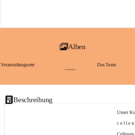
Alben
Veranstaltungsorte
Das Team
+2
Beschreibung
Unser Kul
c e l l e 
Cellensis