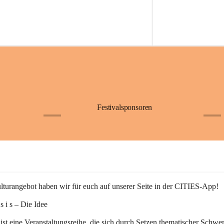
Festivalsponsoren
+1
+9
turangebot haben wir für euch auf unserer Seite in der CITIES-App!
n s i s – Die Idee
 ist eine Veranstaltungsreihe, die sich durch Setzen thematischer Schwe