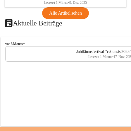
Lesezeit 1 Minute
•
9. Dez. 2025
Alle Artikel sehen
Aktuelle Beiträge
C
vor 8 Monaten
e
Jubiläumsfestival "cellensis 2025
l
Lesezeit 1 Minute
•
17. Nov. 20
l
e
n
s
i
s