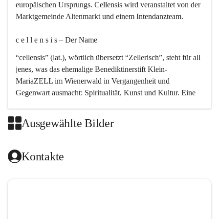
europäischen Ursprungs. Cellensis wird veranstaltet von der 
Marktgemeinde Altenmarkt und einem Intendanzteam.
c e l l e n s i s – Der Name 
“cellensis” (lat.), wörtlich übersetzt “Zellerisch”, steht für all 
jenes, was das ehemalige Benediktinerstift Klein-
MariaZELL im Wienerwald in Vergangenheit und 
Gegenwart ausmacht: Spiritualität, Kunst und Kultur. Eine 
perfekte Verbindung dieser drei Punkte findet sich in der 
Kirchenmusik, dem kunstvollen Lob Gottes.
Ausgewählte Bilder
c e l l e n s i s – Die Geschichte 
Kontakte
Das kirchenmusikalische Festival Cellensis wird seit dem 
Jahre 2000 durchgeführt