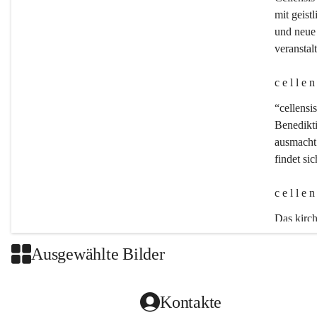
mit geistl
und neue 
veransta
c e l l e 
“cellensis
Benedikt
ausmacht:
findet si
c e l l e 
Das kirch
Ausgewählte Bilder
Kontakte