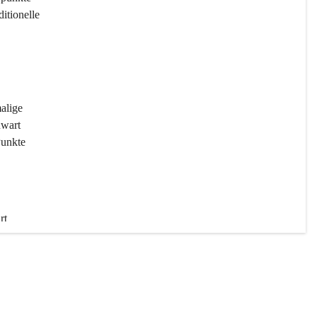
ditionelle 
 
malige 
wart 
Punkte 
rt