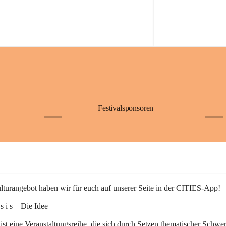
Festivalsponsoren
+1
+9
turangebot haben wir für euch auf unserer Seite in der CITIES-App!
n s i s – Die Idee
 ist eine Veranstaltungsreihe, die sich durch Setzen thematischer Schwe