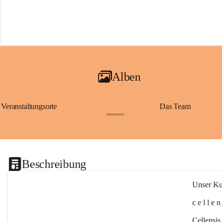
Alben
Veranstaltungsorte
Das Team
+2
Beschreibung
Unser Kul
c e l l e 
Cellensis