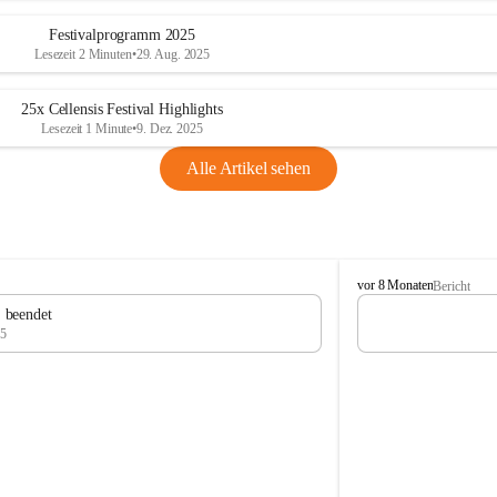
Festivalprogramm 2025
Lesezeit 2 Minuten
•
29. Aug. 2025
25x Cellensis Festival Highlights
Lesezeit 1 Minute
•
9. Dez. 2025
Alle Artikel sehen
C
vor 8 Monaten
Bericht
e
" beendet
l
25
l
e
n
s
i
s