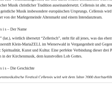
icher Musik christlicher Tradition auseinandersetzt. Cellensis ist alte, tra
geistliche Musik insbesondere europäischen Ursprungs. Cellensis wird
ltet von der Marktgemeinde Altenmarkt und einem Intendanzteam.
n s i s – Der Name 
” (lat.), wörtlich übersetzt “Zellerisch”, steht für all jenes, was das ehe
inerstift Klein-MariaZELL im Wienerwald in Vergangenheit und Gegen
 Spiritualität, Kunst und Kultur. Eine perfekte Verbindung dieser drei 
ch in der Kirchenmusik, dem kunstvollen Lob Gottes.
n s i s – Die Geschichte 
enmusikalische Festival Cellensis wird seit dem Jahre 2000 durchgefüh