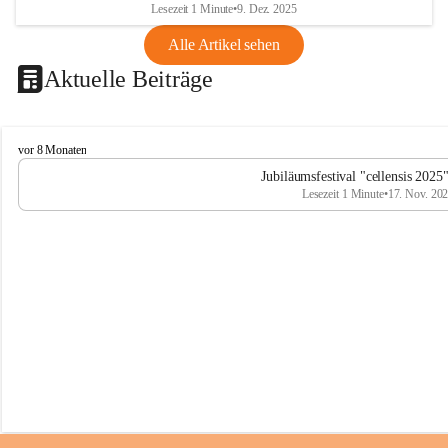
Lesezeit 1 Minute
•
9. Dez. 2025
Alle Artikel sehen
Aktuelle Beiträge
C
vor 8 Monaten
e
Jubiläumsfestival "cellensis 2025
l
Lesezeit 1 Minute
•
17. Nov. 20
l
e
n
s
i
s