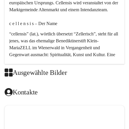
europäischen Ursprungs. Cellensis wird veranstaltet von der 
Marktgemeinde Altenmarkt und einem Intendanzteam.
c e l l e n s i s – Der Name 
“cellensis” (lat.), wörtlich übersetzt “Zellerisch”, steht für all 
jenes, was das ehemalige Benediktinerstift Klein-
MariaZELL im Wienerwald in Vergangenheit und 
Gegenwart ausmacht: Spiritualität, Kunst und Kultur. Eine 
perfekte Verbindung dieser drei Punkte findet sich in der 
Kirchenmusik, dem kunstvollen Lob Gottes.
Ausgewählte Bilder
c e l l e n s i s – Die Geschichte 
Kontakte
Das kirchenmusikalische Festival Cellensis wird seit dem 
Jahre 2000 durchgeführt