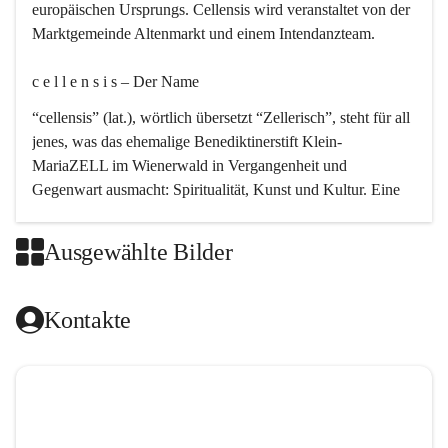
europäischen Ursprungs. Cellensis wird veranstaltet von der 
Marktgemeinde Altenmarkt und einem Intendanzteam.
c e l l e n s i s – Der Name 
“cellensis” (lat.), wörtlich übersetzt “Zellerisch”, steht für all 
jenes, was das ehemalige Benediktinerstift Klein-
MariaZELL im Wienerwald in Vergangenheit und 
Gegenwart ausmacht: Spiritualität, Kunst und Kultur. Eine 
perfekte Verbindung dieser drei Punkte findet sich in der 
Kirchenmusik, dem kunstvollen Lob Gottes.
Ausgewählte Bilder
c e l l e n s i s – Die Geschichte 
Kontakte
Das kirchenmusikalische Festival Cellensis wird seit dem 
Jahre 2000 durchgeführt