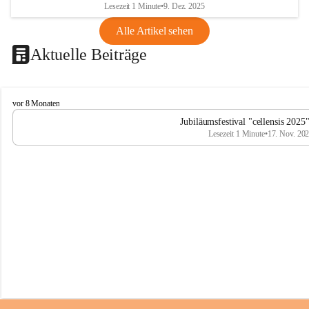
Lesezeit 1 Minute
•
9. Dez. 2025
Alle Artikel sehen
Aktuelle Beiträge
C
vor 8 Monaten
e
Jubiläumsfestival "cellensis 2025
l
Lesezeit 1 Minute
•
17. Nov. 20
l
e
n
s
i
s